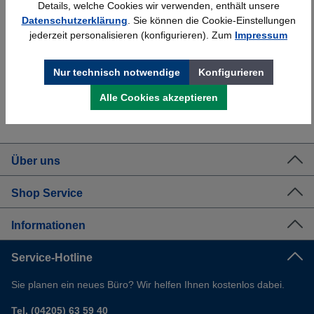
Details, welche Cookies wir verwenden, enthält unsere
Schnelle Lieferung
Topmarken
Datenschutzerklärung
. Sie können die Cookie-Einstellungen
jederzeit personalisieren (konfigurieren). Zum
Impressum
Bundesweit
Faire Preise
Nur technisch notwendige
Konfigurieren
Alle Cookies akzeptieren
Erfahrung
Kostenlose Beratung
Bewährt seit 1958
(04205) 635940
Über uns
Shop Service
Informationen
Service-Hotline
Sie planen ein neues Büro? Wir helfen Ihnen kostenlos dabei.
Tel. (04205) 63 59 40