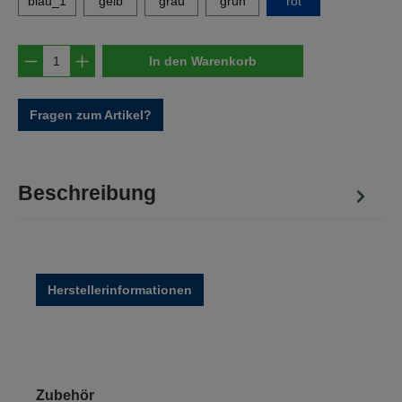
blau_1
gelb
grau
grün
rot
Produkt Anzahl: Gib den gewünschten Wert e
In den Warenkorb
Fragen zum Artikel?
Beschreibung
Herstellerinformationen
Produktgalerie überspringen
Zubehör