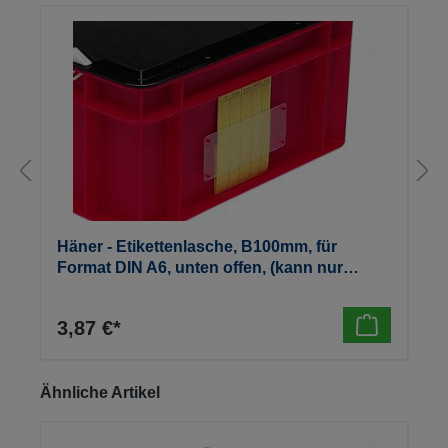
Häner - Etikettenlasche, B100mm, für
Format DIN A6, unten offen, (kann nur
werkseitig angebracht werden)
3,87 €*
Produktgalerie überspringen
Ähnliche Artikel