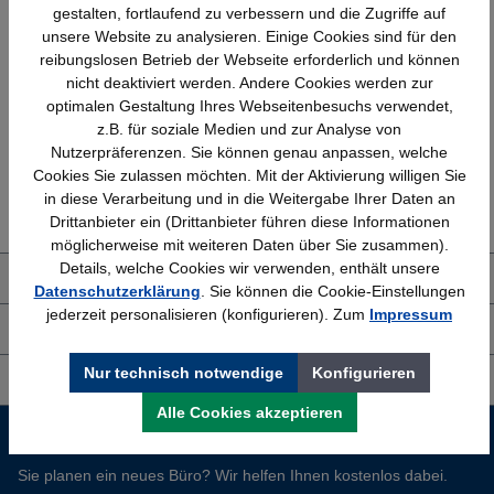
gestalten, fortlaufend zu verbessern und die Zugriffe auf
unsere Website zu analysieren. Einige Cookies sind für den
Schnelle Lieferung
Topmarken
reibungslosen Betrieb der Webseite erforderlich und können
nicht deaktiviert werden. Andere Cookies werden zur
Bundesweit
Faire Preise
optimalen Gestaltung Ihres Webseitenbesuchs verwendet,
z.B. für soziale Medien und zur Analyse von
Nutzerpräferenzen. Sie können genau anpassen, welche
Cookies Sie zulassen möchten. Mit der Aktivierung willigen Sie
Erfahrung
Kostenlose Beratung
in diese Verarbeitung und in die Weitergabe Ihrer Daten an
Bewährt seit 1958
(04205) 635940
Drittanbieter ein (Drittanbieter führen diese Informationen
möglicherweise mit weiteren Daten über Sie zusammen).
Details, welche Cookies wir verwenden, enthält unsere
Über uns
Datenschutzerklärung
. Sie können die Cookie-Einstellungen
jederzeit personalisieren (konfigurieren). Zum
Impressum
Shop Service
Nur technisch notwendige
Konfigurieren
Informationen
Alle Cookies akzeptieren
Service-Hotline
Sie planen ein neues Büro? Wir helfen Ihnen kostenlos dabei.