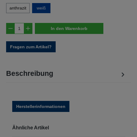
anthrazit
weiß
Produkt Anzahl: Gib den gewünschten Wert e
In den Warenkorb
Fragen zum Artikel?
Beschreibung
Herstellerinformationen
Produktgalerie überspringen
Ähnliche Artikel