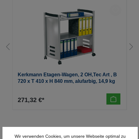
Kerkmann Etagen-Wagen, 2 OH,Tec Art , B
720 x T 410 x H 840 mm, alufarbig, 14,9 kg
271,32 €*
Wir verwenden Cookies, um unsere Webseite optimal zu