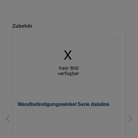
Produktgalerie überspringen
Zubehör
Wandbefestigungswinkel Serie dataline