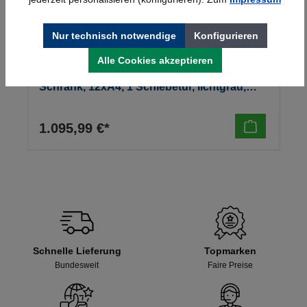
Nur technisch notwendige
Konfigurieren
Alle Cookies akzeptieren
Kerkmann Prospekt- u. Zeitschriften-
Schrank, 12xA4, 1 Schiebetür, lichtgrau,
970x420x1910mm, 90kg
1.095,99 €*
Schnelle Lieferung
Topmarken
Bundesweit
Faire Preise