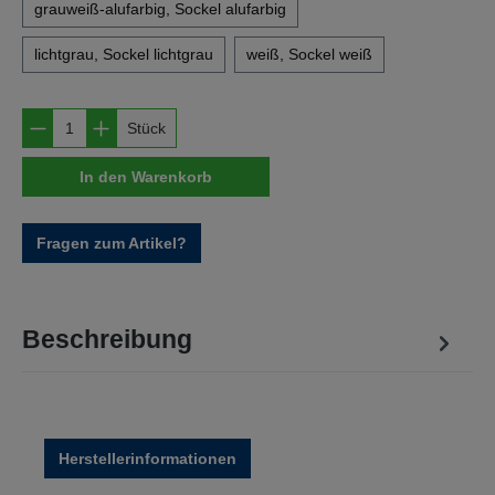
grauweiß-alufarbig, Sockel alufarbig
lichtgrau, Sockel lichtgrau
weiß, Sockel weiß
Produkt Anzahl: Gib den gewünschten Wert e
Stück
In den Warenkorb
Fragen zum Artikel?
Beschreibung
Herstellerinformationen