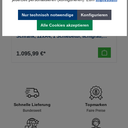
Nur technisch notwendige
Konfigurieren
Alle Cookies akzeptieren
Kerkmann Prospekt- u. Zeitschriften-
Schrank, 12xA4, 1 Schiebetür, lichtgrau,
970x420x1910mm, 90kg
1.095,99 €*
Schnelle Lieferung
Topmarken
Bundesweit
Faire Preise