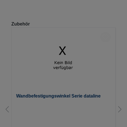
Produktgalerie überspringen
Zubehör
Wandbefestigungswinkel Serie dataline