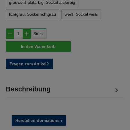
grauweiß-alufarbig, Sockel alufarbig
lichtgrau, Sockel lichtgrau
weiß, Sockel weiß
Produkt Anzahl: Gib den gewünschten Wert e
Stück
In den Warenkorb
Fragen zum Artikel?
Beschreibung
Herstellerinformationen