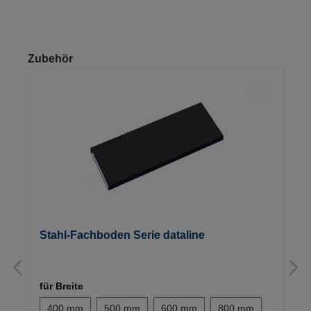
Produktgalerie überspringen
Zubehör
Stahl-Fachboden Serie dataline
für Breite
400 mm
500 mm
600 mm
800 mm