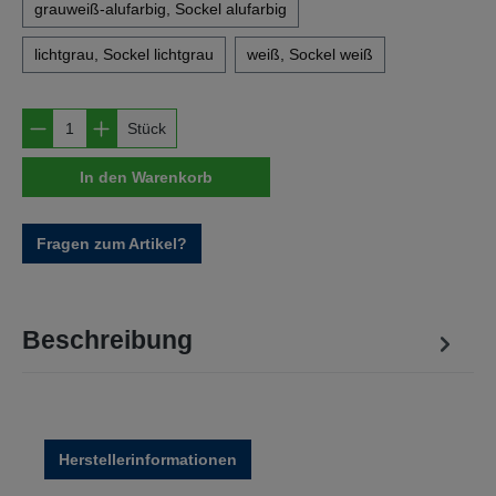
grauweiß-alufarbig, Sockel alufarbig
lichtgrau, Sockel lichtgrau
weiß, Sockel weiß
Produkt Anzahl: Gib den gewünschten Wert e
Stück
In den Warenkorb
Fragen zum Artikel?
Beschreibung
Herstellerinformationen