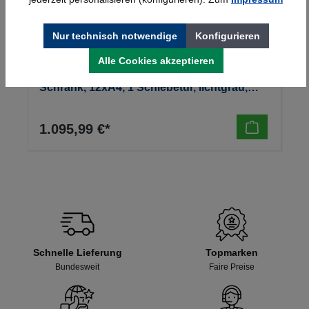
Nur technisch notwendige
Konfigurieren
Alle Cookies akzeptieren
Kerkmann Prospekt- u. Zeitschriften-
Schrank, 12xA4, 1 Schiebetür, lichtgrau,
970x420x1910mm, 90kg
1.095,99 €*
Schnelle Lieferung
Topmarken
Bundesweit
Faire Preise