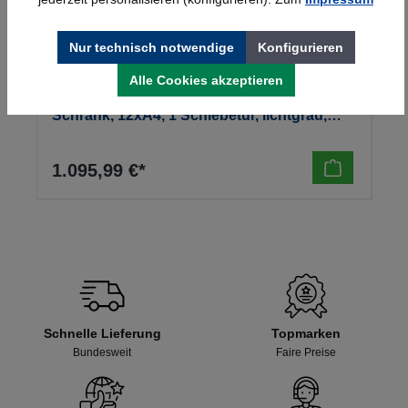
Nur technisch notwendige
Konfigurieren
Alle Cookies akzeptieren
Kerkmann Prospekt- u. Zeitschriften-
Schrank, 12xA4, 1 Schiebetür, lichtgrau,
970x420x1910mm, 90kg
1.095,99 €*
Schnelle Lieferung
Topmarken
Bundesweit
Faire Preise