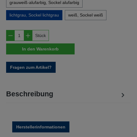
grauweiß-alufarbig, Sockel alufarbig
lichtgrau, Sockel lichtgrau
weiß, Sockel weiß
Produkt Anzahl: Gib den gewünschten Wert e
Stück
In den Warenkorb
Fragen zum Artikel?
Beschreibung
Herstellerinformationen