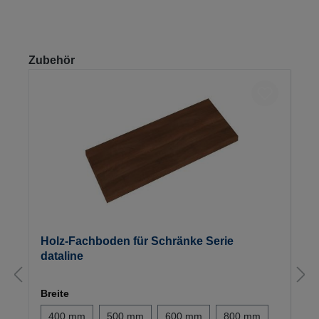
Produktgalerie überspringen
Zubehör
Holz-Fachboden für Schränke Serie
dataline
Breite
400 mm
500 mm
600 mm
800 mm