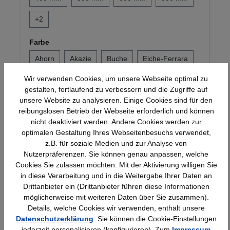
+
2
Farbe
Ahorn
Akazie
Buche
Eiche-Ferrara
Wir verwenden Cookies, um unsere Webseite optimal zu
+
6
gestalten, fortlaufend zu verbessern und die Zugriffe auf
unsere Website zu analysieren. Einige Cookies sind für den
20,47 €*
reibungslosen Betrieb der Webseite erforderlich und können
nicht deaktiviert werden. Andere Cookies werden zur
optimalen Gestaltung Ihres Webseitenbesuchs verwendet,
z.B. für soziale Medien und zur Analyse von
Produktgalerie überspringen
Ähnliche Artikel
Nutzerpräferenzen. Sie können genau anpassen, welche
Cookies Sie zulassen möchten. Mit der Aktivierung willigen Sie
in diese Verarbeitung und in die Weitergabe Ihrer Daten an
Drittanbieter ein (Drittanbieter führen diese Informationen
möglicherweise mit weiteren Daten über Sie zusammen).
Details, welche Cookies wir verwenden, enthält unsere
Datenschutzerklärung
. Sie können die Cookie-Einstellungen
jederzeit personalisieren (konfigurieren). Zum
Impressum