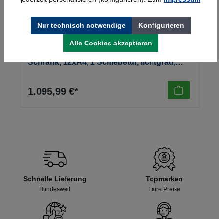
Nur technisch notwendige
Konfigurieren
Alle Cookies akzeptieren
Kerkmann Prospekt- u. Zeitschriften-
Schrank, 12xA4, 1 Schiebetür, lichtgrau,
970x420x1910mm, 90kg
1.095,99 €*
Schnelle Lieferung
Topmarken
Bundesweit
Faire Preise