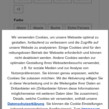
+
2
Farbe
Ahorn
Akazie
Buche
Eiche-Ferrara
Wir verwenden Cookies, um unsere Webseite optimal zu
+
6
gestalten, fortlaufend zu verbessern und die Zugriffe auf
unsere Website zu analysieren. Einige Cookies sind für den
20,47 €*
reibungslosen Betrieb der Webseite erforderlich und können
nicht deaktiviert werden. Andere Cookies werden zur
optimalen Gestaltung Ihres Webseitenbesuchs verwendet,
z.B. für soziale Medien und zur Analyse von
Produktgalerie überspringen
Ähnliche Artikel
Nutzerpräferenzen. Sie können genau anpassen, welche
Cookies Sie zulassen möchten. Mit der Aktivierung willigen Sie
in diese Verarbeitung und in die Weitergabe Ihrer Daten an
Drittanbieter ein (Drittanbieter führen diese Informationen
möglicherweise mit weiteren Daten über Sie zusammen).
Details, welche Cookies wir verwenden, enthält unsere
Datenschutzerklärung
. Sie können die Cookie-Einstellungen
jederzeit personalisieren (konfigurieren). Zum
Impressum