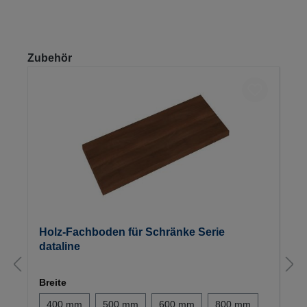
Produktgalerie überspringen
Zubehör
Holz-Fachboden für Schränke Serie
dataline
Breite
400 mm
500 mm
600 mm
800 mm