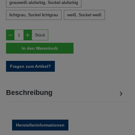
grauweiß-alufarbig, Sockel alufarbig
lichtgrau, Sockel lichtgrau
weiß, Sockel weiß
Produkt Anzahl: Gib den gewünschten Wert e
Stück
In den Warenkorb
Fragen zum Artikel?
Beschreibung
Herstellerinformationen