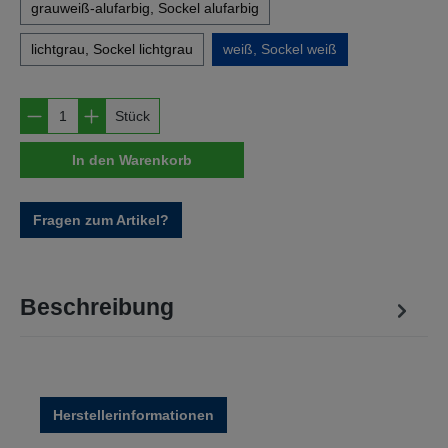
grauweiß-alufarbig, Sockel alufarbig
lichtgrau, Sockel lichtgrau
weiß, Sockel weiß
Produkt Anzahl: Gib den gewünschten Wert e
Stück
In den Warenkorb
Fragen zum Artikel?
Beschreibung
Herstellerinformationen