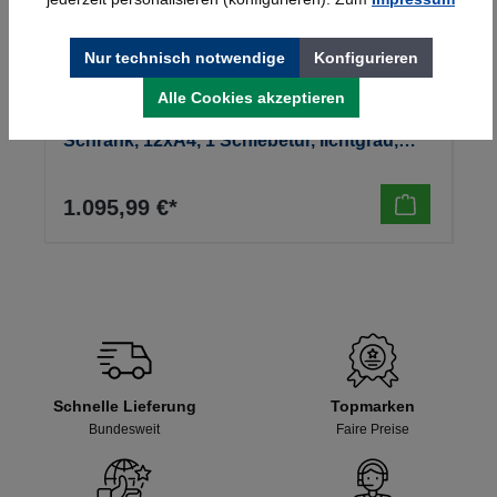
Nur technisch notwendige
Konfigurieren
Alle Cookies akzeptieren
Kerkmann Prospekt- u. Zeitschriften-
Schrank, 12xA4, 1 Schiebetür, lichtgrau,
970x420x1910mm, 90kg
1.095,99 €*
Schnelle Lieferung
Topmarken
Bundesweit
Faire Preise