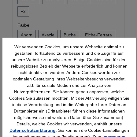
+
2
Farbe
Ahorn
Akazie
Buche
Eiche-Ferrara
Wir verwenden Cookies, um unsere Webseite optimal zu
+
6
gestalten, fortlaufend zu verbessern und die Zugriffe auf
unsere Website zu analysieren. Einige Cookies sind für den
20,47 €*
reibungslosen Betrieb der Webseite erforderlich und können
nicht deaktiviert werden. Andere Cookies werden zur
optimalen Gestaltung Ihres Webseitenbesuchs verwendet,
z.B. für soziale Medien und zur Analyse von
Produktgalerie überspringen
Ähnliche Artikel
Nutzerpräferenzen. Sie können genau anpassen, welche
Cookies Sie zulassen möchten. Mit der Aktivierung willigen Sie
in diese Verarbeitung und in die Weitergabe Ihrer Daten an
Drittanbieter ein (Drittanbieter führen diese Informationen
möglicherweise mit weiteren Daten über Sie zusammen).
Details, welche Cookies wir verwenden, enthält unsere
Datenschutzerklärung
. Sie können die Cookie-Einstellungen
jederzeit personalisieren (konfigurieren). Zum
Impressum