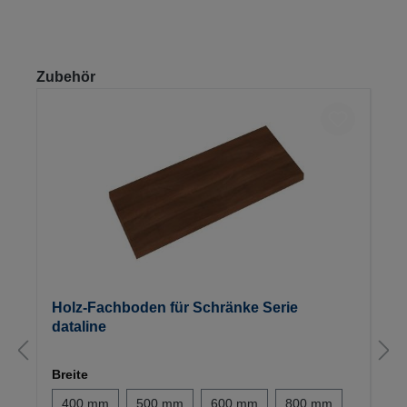
Produktgalerie überspringen
Zubehör
Holz-Fachboden für Schränke Serie
dataline
Breite
400 mm
500 mm
600 mm
800 mm