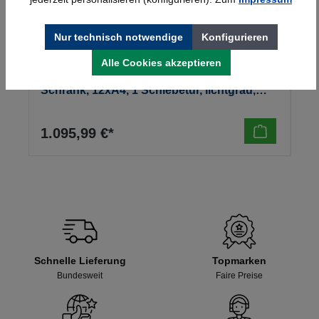
Nur technisch notwendige
Konfigurieren
Alle Cookies akzeptieren
Kerkmann Prospekt- u. Zeitschriften-
Schrank, 12xA4, 1 Schiebetür, lichtgrau,
970x420x1910mm, 90kg
1.095,99 €*
Schnelle Lieferung
Topmarken
Bundesweit
Faire Preise