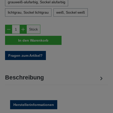
grauweiß-alufarbig, Sockel alufarbig
lichtgrau, Sockel lichtgrau
weiß, Sockel weiß
Produkt Anzahl: Gib den gewünschten Wert e
Stück
In den Warenkorb
Fragen zum Artikel?
Beschreibung
Herstellerinformationen