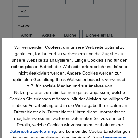
+
2
Farbe
Ahorn
Akazie
Buche
Eiche-Ferrara
Wir verwenden Cookies, um unsere Webseite optimal zu
+
6
gestalten, fortlaufend zu verbessern und die Zugriffe auf
unsere Website zu analysieren. Einige Cookies sind für den
20,47 €*
reibungslosen Betrieb der Webseite erforderlich und können
nicht deaktiviert werden. Andere Cookies werden zur
optimalen Gestaltung Ihres Webseitenbesuchs verwendet,
z.B. für soziale Medien und zur Analyse von
Produktgalerie überspringen
Ähnliche Artikel
Nutzerpräferenzen. Sie können genau anpassen, welche
Cookies Sie zulassen möchten. Mit der Aktivierung willigen Sie
in diese Verarbeitung und in die Weitergabe Ihrer Daten an
Drittanbieter ein (Drittanbieter führen diese Informationen
möglicherweise mit weiteren Daten über Sie zusammen).
Details, welche Cookies wir verwenden, enthält unsere
Datenschutzerklärung
. Sie können die Cookie-Einstellungen
jederzeit personalisieren (konfigurieren). Zum
Impressum