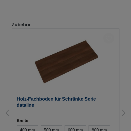
Produktgalerie überspringen
Zubehör
Holz-Fachboden für Schränke Serie
dataline
Breite
400 mm
500 mm
600 mm
800 mm