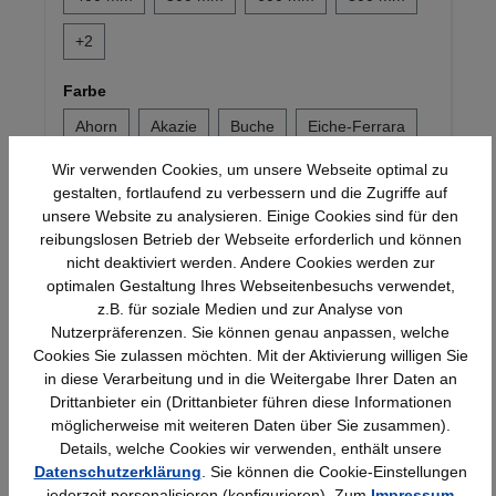
+
2
Farbe
Ahorn
Akazie
Buche
Eiche-Ferrara
Wir verwenden Cookies, um unsere Webseite optimal zu
+
6
gestalten, fortlaufend zu verbessern und die Zugriffe auf
unsere Website zu analysieren. Einige Cookies sind für den
20,47 €*
reibungslosen Betrieb der Webseite erforderlich und können
nicht deaktiviert werden. Andere Cookies werden zur
optimalen Gestaltung Ihres Webseitenbesuchs verwendet,
z.B. für soziale Medien und zur Analyse von
Produktgalerie überspringen
Ähnliche Artikel
Nutzerpräferenzen. Sie können genau anpassen, welche
Cookies Sie zulassen möchten. Mit der Aktivierung willigen Sie
in diese Verarbeitung und in die Weitergabe Ihrer Daten an
Drittanbieter ein (Drittanbieter führen diese Informationen
möglicherweise mit weiteren Daten über Sie zusammen).
Details, welche Cookies wir verwenden, enthält unsere
Datenschutzerklärung
. Sie können die Cookie-Einstellungen
jederzeit personalisieren (konfigurieren). Zum
Impressum