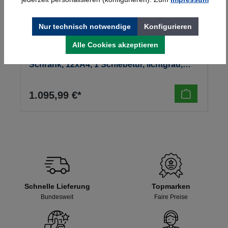
Nur technisch notwendige
Konfigurieren
Alle Cookies akzeptieren
Kerkmann Prospekt- u. Zeitschriften-
Schrank, 12xA4, 1 Schiebetür, lichtgrau,
970x420x1910mm, 90kg
1.095,99 €*
Schnelle Lieferung
Topmarken
Bundesweit
Faire Preise