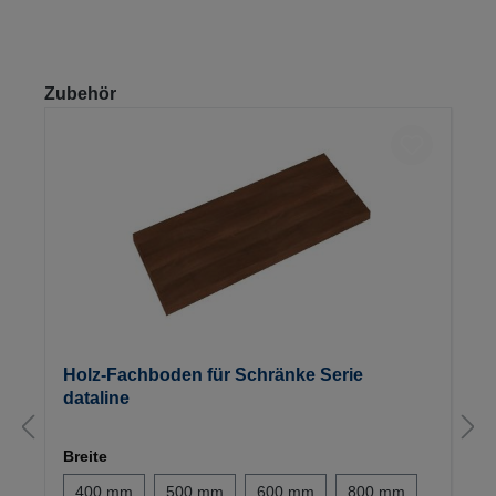
Produktgalerie überspringen
Zubehör
Holz-Fachboden für Schränke Serie
dataline
Breite
400 mm
500 mm
600 mm
800 mm