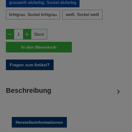
grauweiß-alufarbig, Sockel alufarbig
lichtgrau, Sockel lichtgrau
weiß, Sockel weiß
Produkt Anzahl: Gib den gewünschten Wert e
Stück
In den Warenkorb
Fragen zum Artikel?
Beschreibung
Herstellerinformationen