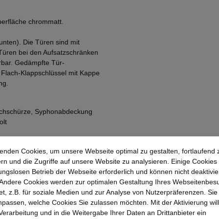
Oberfläche chrommatt.
unten). Die Türen sind mit
 Türen bei den Aufsatzschränken
erbar. Gedämpfte Tür-
n Flach-Klappschlüssel mit Kappe
ng.
ischschürze, Syphonabdeckung
olt
enden Cookies, um unsere Webseite optimal zu gestalten, fortlaufend 
rn und die Zugriffe auf unsere Website zu analysieren. Einige Cookies 
ungslosen Betrieb der Webseite erforderlich und können nicht deaktivie
Andere Cookies werden zur optimalen Gestaltung Ihres Webseitenbes
t, z.B. für soziale Medien und zur Analyse von Nutzerpräferenzen. Si
passen, welche Cookies Sie zulassen möchten. Mit der Aktivierung will
 Verarbeitung und in die Weitergabe Ihrer Daten an Drittanbieter ein