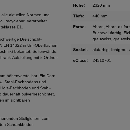
Höhe:
2320 mm
 alle aktuellen Normen und
Tiefe:
440 mm
oll recyclebar. Verarbeitet
Farbe:
Ahorn
, Ahorn-alufar
teklasse E1.
Buche/alufarbig
, Ei
grauweiss
, grauweis
ochwertige Dreischicht-
IN EN 14322 in Uni-Oberflächen
Sockel:
alufarbig
, lichtgrau
,
Technik) bekantet. Seitenwände,
rank-Aufstellung mit 5 Ordner-
eClass:
24310701
mm höhenverstellbar. Ein Dorn
zw. Stahl-Fachbodens und
. Holz-Fachböden und Stahl-
 dauerhaft pulverbeschichtet,
en im sichtbaren
honenden Stellgleitern zum
 den Schrankboden