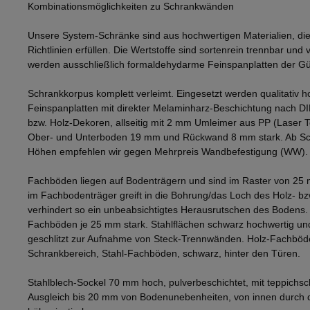
Kombinationsmöglichkeiten zu Schrankwänden
Unsere System-Schränke sind aus hochwertigen Materialien, die
Richtlinien erfüllen. Die Wertstoffe sind sortenrein trennbar und v
werden ausschließlich formaldehydarme Feinspanplatten der Gü
Schrankkorpus komplett verleimt. Eingesetzt werden qualitativ h
Feinspanplatten mit direkter Melaminharz-Beschichtung nach D
bzw. Holz-Dekoren, allseitig mit 2 mm Umleimer aus PP (Laser 
Ober- und Unterboden 19 mm und Rückwand 8 mm stark. Ab Sch
Höhen empfehlen wir gegen Mehrpreis Wandbefestigung (WW).
Fachböden liegen auf Bodenträgern und sind im Raster von 25 
im Fachbodenträger greift in die Bohrung/das Loch des Holz- b
verhindert so ein unbeabsichtigtes Herausrutschen des Bodens
Fachböden je 25 mm stark. Stahlflächen schwarz hochwertig und
geschlitzt zur Aufnahme von Steck-Trennwänden. Holz-Fachböd
Schrankbereich, Stahl-Fachböden, schwarz, hinter den Türen.
Stahlblech-Sockel 70 mm hoch, pulverbeschichtet, mit teppichsc
Ausgleich bis 20 mm von Bodenunebenheiten, von innen durch