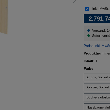
inkl. MwSt.
2.791,7
Versand: 1
Sofort verfü
Preise inkl. MwS
Produktnumme
Inhalt:
1
auswähl
Farbe
Ahorn, Sockel a
Akazie, Sockel 
Buche-alufarbig
Nussbaum-alufa