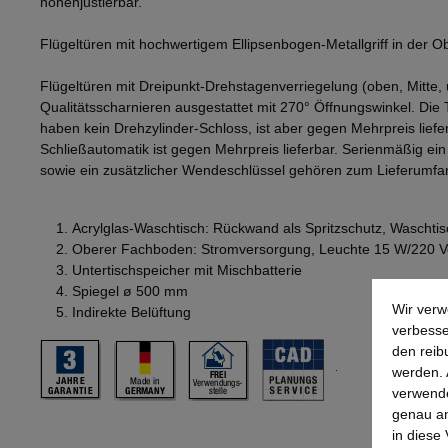
höhenjustierbar.
Flügeltüren mit hochwertigem Ellipsenbogen-Metallgriff in der 
Flügeltüren mit Dreipunkt-Drehstagenverriegelung (oben, Mitte, 
Qualitätsscharnieren ausgestattet mit 270° Öffnungswinkel. Die
haben kein Drehzylinder-Schloss, ist aber gegen Mehrpreis lief
Schließautomatik ist gegen Mehrpreis lieferbar. Serienmäßig ei
sowie ein zusätzlicher Wendeschlüssel gehören zum Lieferumfa
Acrylglas-Waschtisch: Rückwand als Spritzschutz, Wascht
Oberer Fachboden: Stromversorgung, Leuchte 15 W/220 V
Untertischspeicher mit Mischbatterie
Spiegel ø 500 mm
Wir verw
Indirekte Belüftung
verbesse
den reib
werden. 
verwende
genau an
in diese