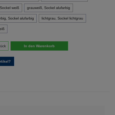
 Sockel weiß
grauweiß, Sockel alufarbig
big, Sockel alufarbig
lichtgrau, Sockel lichtgrau
eiß
nzahl: Gib den gewünschten Wert ein oder 
tück
In den Warenkorb
tikel?