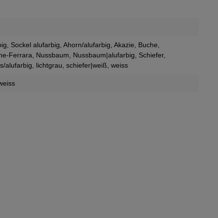
big, Sockel alufarbig
, Ahorn/alufarbig
, Akazie
, Buche
,
che-Ferrara
, Nussbaum
, Nussbaum|alufarbig
, Schiefer
,
s/alufarbig
, lichtgrau
, schiefer|weiß
, weiss
 weiss