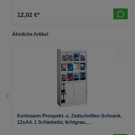
12,02 €*
Produktgalerie überspringen
Ähnliche Artikel
Kerkmann Prospekt- u. Zeitschriften-Schrank,
12xA4, 1 Schiebetür, lichtgrau,
970x420x1910mm, 90kg