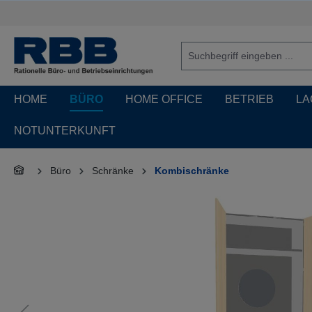
springen
Zur Hauptnavigation springen
HOME
BÜRO
HOME OFFICE
BETRIEB
LA
NOTUNTERKUNFT
Büro
Schränke
Kombischränke
Bildergalerie überspringen