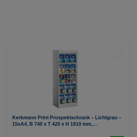
Kerkmann Print Prospektschrank – Lichtgrau –
15xA4, B 740 x T 420 x H 1910 mm,
(zerlegt/kartonverpackt)80 KG