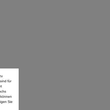
zu
sind für
rt
uchs
e können
igen Sie