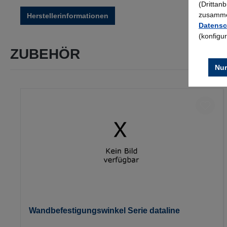
(Drittan
zusammen
Herstellerinformationen
Datensc
(konfigu
ZUBEHÖR
Nur
Produktgalerie überspringen
Wandbefestigungswinkel Serie dataline