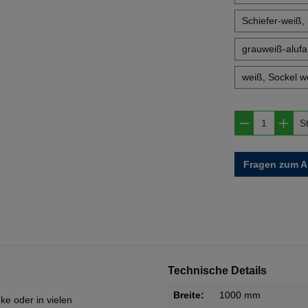
Schiefer-weiß,
grauweiß-alufar
weiß, Sockel w
Produkt A
S
Fragen zum Ar
Technische Details
Breite:
1000 mm
ke oder in vielen