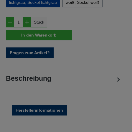
lichtgrau, Sockel lichtgrau
weiß, Sockel weiß
Produkt Anzahl: Gib den gewünschten Wert e
Stück
In den Warenkorb
Fragen zum Artikel?
Beschreibung
Herstellerinformationen