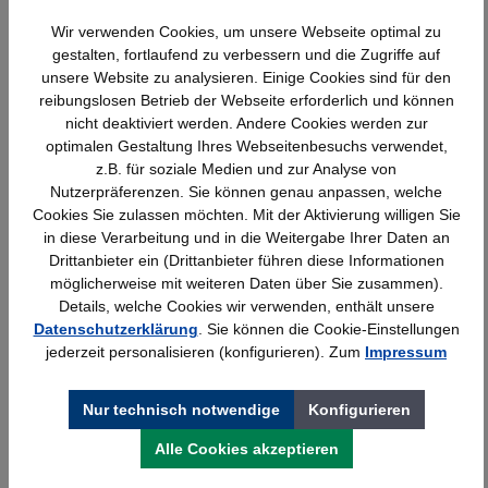
Wir verwenden Cookies, um unsere Webseite optimal zu
Produktgalerie überspringen
Ähnliche Artikel
gestalten, fortlaufend zu verbessern und die Zugriffe auf
unsere Website zu analysieren. Einige Cookies sind für den
reibungslosen Betrieb der Webseite erforderlich und können
nicht deaktiviert werden. Andere Cookies werden zur
optimalen Gestaltung Ihres Webseitenbesuchs verwendet,
z.B. für soziale Medien und zur Analyse von
Nutzerpräferenzen. Sie können genau anpassen, welche
Cookies Sie zulassen möchten. Mit der Aktivierung willigen Sie
in diese Verarbeitung und in die Weitergabe Ihrer Daten an
Drittanbieter ein (Drittanbieter führen diese Informationen
möglicherweise mit weiteren Daten über Sie zusammen).
Details, welche Cookies wir verwenden, enthält unsere
Datenschutzerklärung
. Sie können die Cookie-Einstellungen
Kerkmann Prospekt- u. Zeitschriften-
jederzeit personalisieren (konfigurieren). Zum
Impressum
Schrank, 12xA4, 1 Schiebetür, lichtgrau,
970x420x1910mm, 90kg
Nur technisch notwendige
Konfigurieren
1.095,99 €*
Alle Cookies akzeptieren