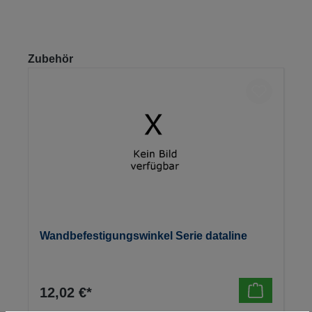
Produktgalerie überspringen
Zubehör
Wandbefestigungswinkel Serie dataline
12,02 €*