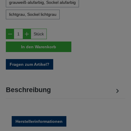
grauweiß-alufarbig, Sockel alufarbig
lichtgrau, Sockel lichtgrau
Produkt Anzahl: Gib den gewünschten Wert e
Stück
In den Warenkorb
Fragen zum Artikel?
Beschreibung
Herstellerinformationen