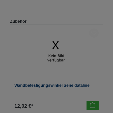
Produktgalerie überspringen
Zubehör
Wandbefestigungswinkel Serie dataline
12,02 €*