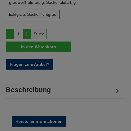
grauweiß-alufarbig, Sockel alufarbig
lichtgrau, Sockel lichtgrau
Produkt Anzahl: Gib den gewünschten Wert e
Stück
In den Warenkorb
Fragen zum Artikel?
Beschreibung
Herstellerinformationen