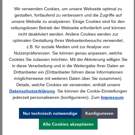
Wir verwenden Cookies, um unsere Webseite optimal zu
Produktgalerie überspringen
Ähnliche Artikel
gestalten, fortlaufend zu verbessern und die Zugriffe auf
unsere Website zu analysieren. Einige Cookies sind für den
reibungslosen Betrieb der Webseite erforderlich und können
nicht deaktiviert werden. Andere Cookies werden zur
optimalen Gestaltung Ihres Webseitenbesuchs verwendet,
z.B. für soziale Medien und zur Analyse von
Nutzerpräferenzen. Sie können genau anpassen, welche
Cookies Sie zulassen möchten. Mit der Aktivierung willigen Sie
in diese Verarbeitung und in die Weitergabe Ihrer Daten an
Drittanbieter ein (Drittanbieter führen diese Informationen
möglicherweise mit weiteren Daten über Sie zusammen).
Details, welche Cookies wir verwenden, enthält unsere
Datenschutzerklärung
. Sie können die Cookie-Einstellungen
Kerkmann Prospekt- u. Zeitschriften-
jederzeit personalisieren (konfigurieren). Zum
Impressum
Schrank, 12xA4, 1 Schiebetür, lichtgrau,
970x420x1910mm, 90kg
Nur technisch notwendige
Konfigurieren
1.095,99 €*
Alle Cookies akzeptieren