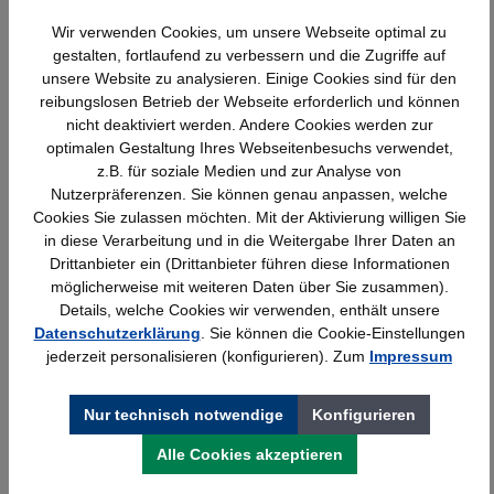
Wir verwenden Cookies, um unsere Webseite optimal zu
Produktgalerie überspringen
Ähnliche Artikel
gestalten, fortlaufend zu verbessern und die Zugriffe auf
unsere Website zu analysieren. Einige Cookies sind für den
reibungslosen Betrieb der Webseite erforderlich und können
nicht deaktiviert werden. Andere Cookies werden zur
optimalen Gestaltung Ihres Webseitenbesuchs verwendet,
z.B. für soziale Medien und zur Analyse von
Nutzerpräferenzen. Sie können genau anpassen, welche
Cookies Sie zulassen möchten. Mit der Aktivierung willigen Sie
in diese Verarbeitung und in die Weitergabe Ihrer Daten an
Drittanbieter ein (Drittanbieter führen diese Informationen
möglicherweise mit weiteren Daten über Sie zusammen).
Details, welche Cookies wir verwenden, enthält unsere
Datenschutzerklärung
. Sie können die Cookie-Einstellungen
Kerkmann Prospekt- u. Zeitschriften-
jederzeit personalisieren (konfigurieren). Zum
Impressum
Schrank, 12xA4, 1 Schiebetür, lichtgrau,
970x420x1910mm, 90kg
Nur technisch notwendige
Konfigurieren
1.095,99 €*
Alle Cookies akzeptieren