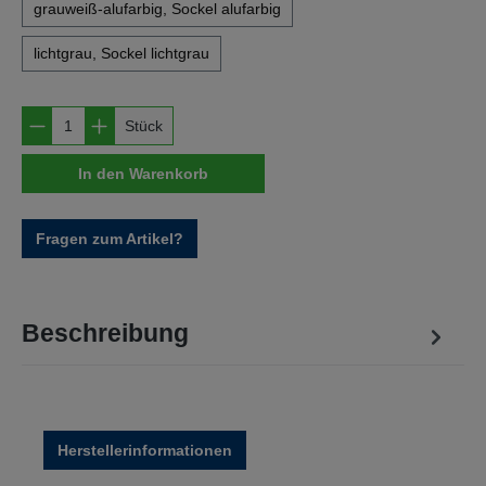
grauweiß-alufarbig, Sockel alufarbig
lichtgrau, Sockel lichtgrau
Produkt Anzahl: Gib den gewünschten Wert e
Stück
In den Warenkorb
Fragen zum Artikel?
Beschreibung
Herstellerinformationen