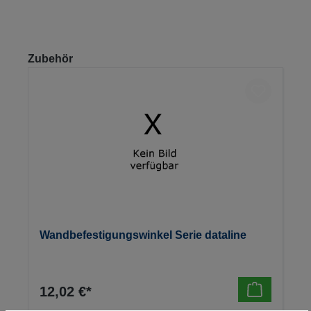
Produktgalerie überspringen
Zubehör
Wandbefestigungswinkel Serie dataline
12,02 €*