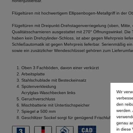
höhenjustierbar.
Flügeltüren mit hochwertigem Ellipsenbogen-Metallgriff in der 
Flügeltüren mit Dreipunkt-Drehstagenverriegelung (oben, Mitte, 
Qualitätsscharnieren ausgestattet mit 270° Öffnungswinkel. Die
haben kein Drehzylinder-Schloss, ist aber gegen Mehrpreis lief
Schließautomatik ist gegen Mehrpreis lieferbar. Serienmäßig ei
sowie ein zusätzlicher Wendeschlüssel gehören zum Lieferumfa
Oben 3 Fachböden, davon einer verkürzt
Arbeitsplatte
Stahlschublade mit Besteckeinsatz
Spülenverkleidung
Wir verw
Acrylglas-Waschbecken links
verbesse
Geruchverschluss
den reib
Mischbatterie mit Untertischspeicher
werden. 
Spiegel ø 500 mm
verwende
Geschlitzer Sockel sorgt für genügend Frischluft
genau an
in diese