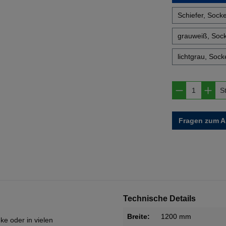
Schiefer, Socke
grauweiß, Sock
lichtgrau, Socke
Produkt A
S
Fragen zum Ar
Technische Details
Breite:
1200 mm
ke oder in vielen