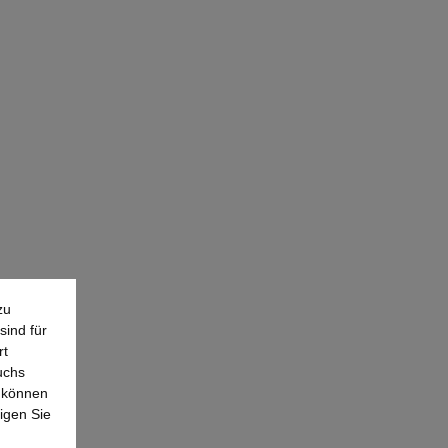
zu
sind für
rt
uchs
e können
igen Sie