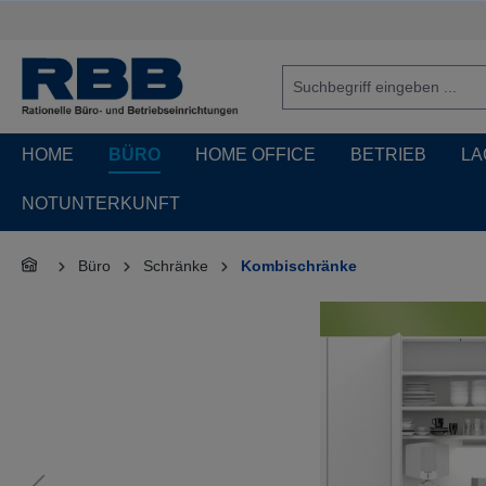
springen
Zur Hauptnavigation springen
HOME
BÜRO
HOME OFFICE
BETRIEB
LA
NOTUNTERKUNFT
Büro
Schränke
Kombischränke
Bildergalerie überspringen