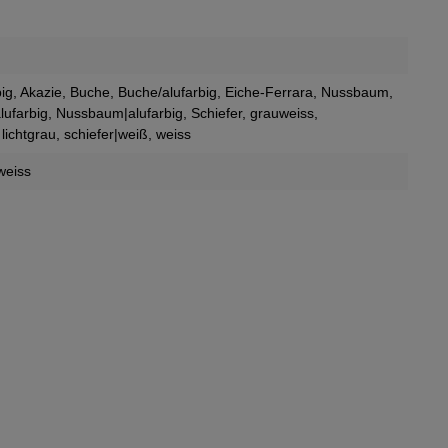
big
, Akazie
, Buche
, Buche/alufarbig
, Eiche-Ferrara
, Nussbaum
,
lufarbig
, Nussbaum|alufarbig
, Schiefer
, grauweiss
,
 lichtgrau
, schiefer|weiß
, weiss
 weiss