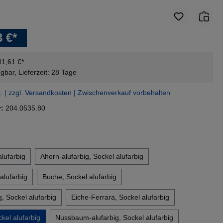
3 €*
41,61 €*
gbar, Lieferzeit: 28 Tage
t. | zzgl. Versandkosten | Zwischenverkauf vorbehalten
r:
204.0535.80
en
lufarbig
Ahorn-alufarbig, Sockel alufarbig
alufarbig
Buche, Sockel alufarbig
, Sockel alufarbig
Eiche-Ferrara, Sockel alufarbig
el alufarbig
Nussbaum-alufarbig, Sockel alufarbig