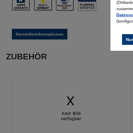
(Drittan
zusammen
Datensc
(konfigu
Herstellerinformationen
Nur
ZUBEHÖR
Produktgalerie überspringen