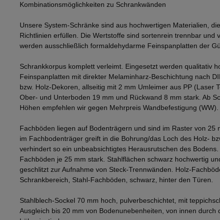
Kombinationsmöglichkeiten zu Schrankwänden
Unsere System-Schränke sind aus hochwertigen Materialien, die
Richtlinien erfüllen. Die Wertstoffe sind sortenrein trennbar und v
werden ausschließlich formaldehydarme Feinspanplatten der Gü
Schrankkorpus komplett verleimt. Eingesetzt werden qualitativ h
Feinspanplatten mit direkter Melaminharz-Beschichtung nach D
bzw. Holz-Dekoren, allseitig mit 2 mm Umleimer aus PP (Laser 
Ober- und Unterboden 19 mm und Rückwand 8 mm stark. Ab Sch
Höhen empfehlen wir gegen Mehrpreis Wandbefestigung (WW).
Fachböden liegen auf Bodenträgern und sind im Raster von 25 
im Fachbodenträger greift in die Bohrung/das Loch des Holz- b
verhindert so ein unbeabsichtigtes Herausrutschen des Bodens
Fachböden je 25 mm stark. Stahlflächen schwarz hochwertig und
geschlitzt zur Aufnahme von Steck-Trennwänden. Holz-Fachböd
Schrankbereich, Stahl-Fachböden, schwarz, hinter den Türen.
Stahlblech-Sockel 70 mm hoch, pulverbeschichtet, mit teppichsc
Ausgleich bis 20 mm von Bodenunebenheiten, von innen durch