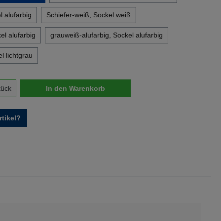
l alufarbig
Schiefer-weiß, Sockel weiß
el alufarbig
grauweiß-alufarbig, Sockel alufarbig
l lichtgrau
nzahl: Gib den gewünschten Wert ein oder 
tück
In den Warenkorb
tikel?