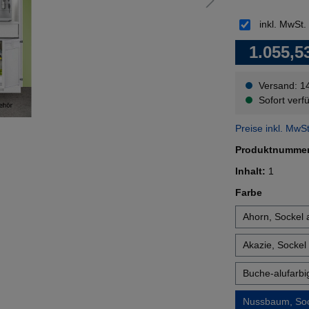
inkl. MwSt.
1.055,5
Versand: 1
Sofort verfü
Preise inkl. MwS
Produktnumme
Inhalt:
1
auswähl
Farbe
Ahorn, Sockel a
Akazie, Sockel 
Buche-alufarbig
Nussbaum, Sock