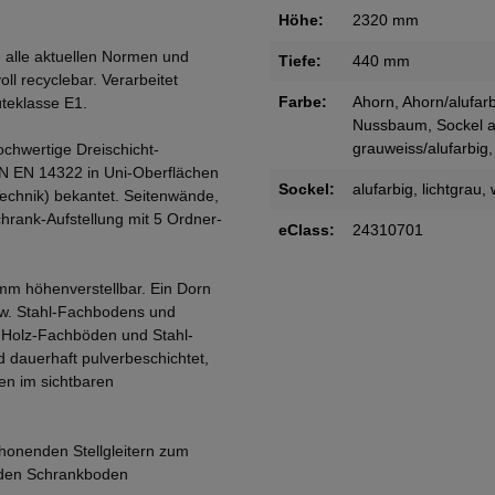
Höhe:
2320 mm
 alle aktuellen Normen und
Tiefe:
440 mm
oll recyclebar. Verarbeitet
Farbe:
Ahorn
, Ahorn/alufar
teklasse E1.
Nussbaum, Sockel a
grauweiss/alufarbig
,
ochwertige Dreischicht-
IN EN 14322 in Uni-Oberflächen
Sockel:
alufarbig
, lichtgrau
,
Technik) bekantet. Seitenwände,
rank-Aufstellung mit 5 Ordner-
eClass:
24310701
mm höhenverstellbar. Ein Dorn
zw. Stahl-Fachbodens und
. Holz-Fachböden und Stahl-
 dauerhaft pulverbeschichtet,
en im sichtbaren
honenden Stellgleitern zum
 den Schrankboden