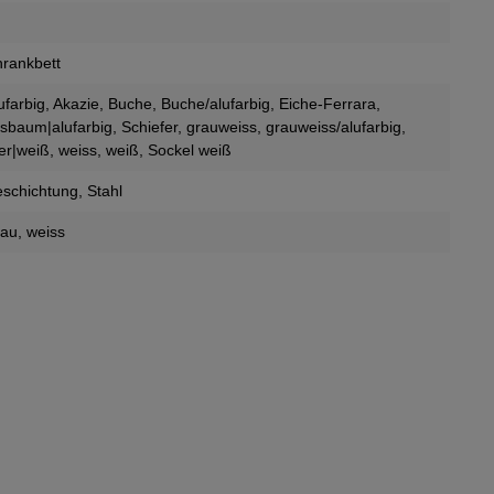
hrankbett
ufarbig
, Akazie
, Buche
, Buche/alufarbig
, Eiche-Ferrara
,
ssbaum|alufarbig
, Schiefer
, grauweiss
, grauweiss/alufarbig
,
fer|weiß
, weiss
, weiß, Sockel weiß
schichtung
, Stahl
rau
, weiss