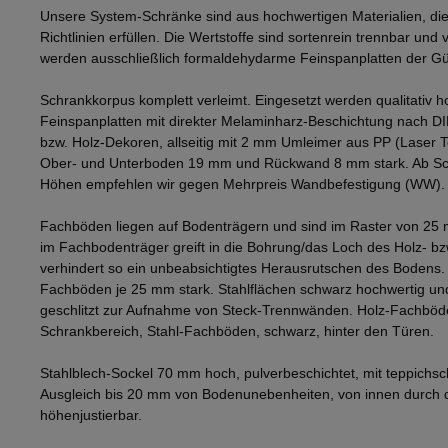
Unsere System-Schränke sind aus hochwertigen Materialien, die
Richtlinien erfüllen. Die Wertstoffe sind sortenrein trennbar und v
werden ausschließlich formaldehydarme Feinspanplatten der Gü
Schrankkorpus komplett verleimt. Eingesetzt werden qualitativ h
Feinspanplatten mit direkter Melaminharz-Beschichtung nach D
bzw. Holz-Dekoren, allseitig mit 2 mm Umleimer aus PP (Laser 
Ober- und Unterboden 19 mm und Rückwand 8 mm stark. Ab Sch
Höhen empfehlen wir gegen Mehrpreis Wandbefestigung (WW).
Fachböden liegen auf Bodenträgern und sind im Raster von 25 
im Fachbodenträger greift in die Bohrung/das Loch des Holz- b
verhindert so ein unbeabsichtigtes Herausrutschen des Bodens
Fachböden je 25 mm stark. Stahlflächen schwarz hochwertig und
geschlitzt zur Aufnahme von Steck-Trennwänden. Holz-Fachböd
Schrankbereich, Stahl-Fachböden, schwarz, hinter den Türen.
Stahlblech-Sockel 70 mm hoch, pulverbeschichtet, mit teppichsc
Ausgleich bis 20 mm von Bodenunebenheiten, von innen durch
höhenjustierbar.