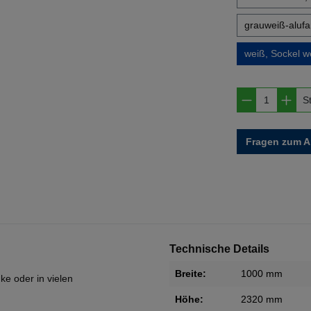
grauweiß-alufar
weiß, Sockel w
Produkt A
S
Fragen zum Ar
Technische Details
Breite:
1000 mm
ke oder in vielen
Höhe:
2320 mm