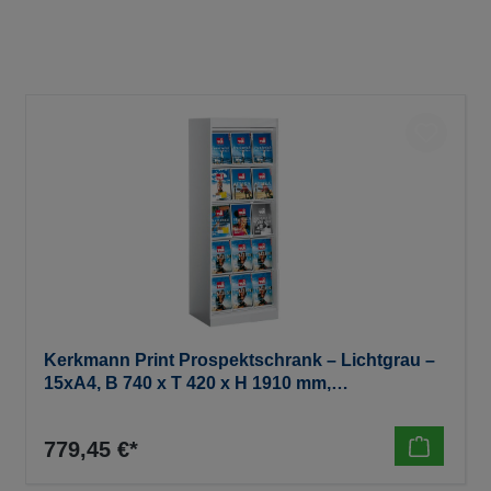
Kerkmann Print Prospektschrank – Lichtgrau –
15xA4, B 740 x T 420 x H 1910 mm,
(zerlegt/kartonverpackt)80 KG
779,45 €*