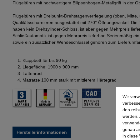
Flügeltüren mit hochwertigem Ellipsenbogen-Metallgriff in der 
Flügeltüren mit Dreipunkt-Drehstagenverriegelung (oben, Mitte, 
Qualitätsscharnieren ausgestattet mit 270° Öffnungswinkel. Die
haben kein Drehzylinder-Schloss, ist aber gegen Mehrpreis lief
Schließautomatik ist gegen Mehrpreis lieferbar. Serienmäßig ei
sowie ein zusätzlicher Wendeschlüssel gehören zum Lieferumfa
Klappbett für bis 90 kg
Liegefläche: 1900 x 900 mm
Lattenrost
Matratze 100 mm stark mit mittlerem Härtegrad
Wir verw
verbesse
den reib
werden. 
verwende
genau an
Herstellerinformationen
in diese