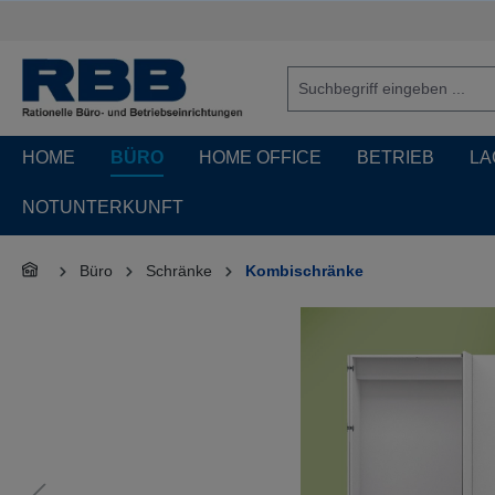
springen
Zur Hauptnavigation springen
HOME
BÜRO
HOME OFFICE
BETRIEB
LA
NOTUNTERKUNFT
Büro
Schränke
Kombischränke
Bildergalerie überspringen