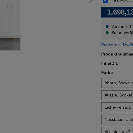
inkl. MwSt.
1.698,1
Versand: 1
Sofort verfü
Preise inkl. MwS
Produktnumme
Inhalt:
1
auswähl
Farbe
Ahorn, Sockel a
Akazie, Sockel 
Eiche-Ferrara, 
Nussbaum-alufa
Schiefer-weiß,