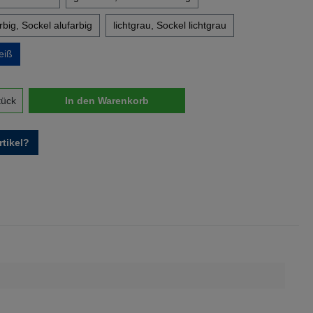
big, Sockel alufarbig
lichtgrau, Sockel lichtgrau
eiß
nzahl: Gib den gewünschten Wert ein oder 
tück
In den Warenkorb
tikel?