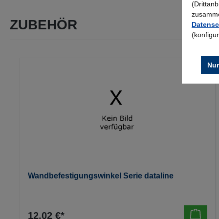
(Drittan
zusammen
ZUBEHÖR
Datensc
(konfigu
Produktgalerie überspringen
Nur
Wandbefestigungswinkel Serie dataline
12,02 €*