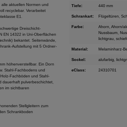
 alle aktuellen Normen und
Tiefe:
440 mm
oll recyclebar. Verarbeitet
Schrankart:
Flügeltüren
, Sc
teklasse E1.
Farbe:
Ahorn
, Ahorn/al
ochwertige Dreischicht-
Nussbaum
, Nu
IN EN 14322 in Uni-Oberflächen
lichtgrau
, schie
Technik) bekantet. Seitenwände,
rank-Aufstellung mit 5 Ordner-
Material:
Melaminharz-Be
Sockel:
alufarbig
, lichtg
mm höhenverstellbar. Ein Dorn
zw. Stahl-Fachbodens und
eClass:
24310701
. Holz-Fachböden und Stahl-
 dauerhaft pulverbeschichtet,
en im sichtbaren
honenden Stellgleitern zum
 den Schrankboden