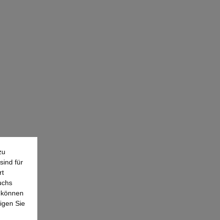
zu
sind für
rt
uchs
e können
igen Sie