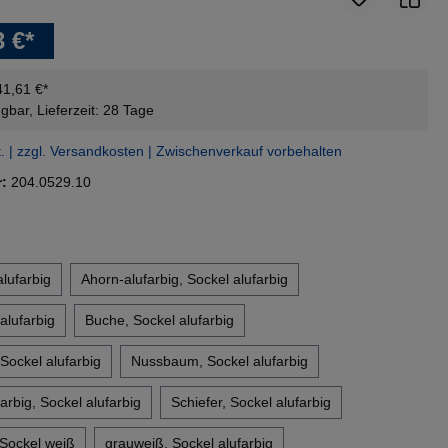
3 €*
41,61 €*
gbar, Lieferzeit: 28 Tage
t. | zzgl. Versandkosten | Zwischenverkauf vorbehalten
r:
204.0529.10
en
lufarbig
Ahorn-alufarbig, Sockel alufarbig
alufarbig
Buche, Sockel alufarbig
Sockel alufarbig
Nussbaum, Sockel alufarbig
rbig, Sockel alufarbig
Schiefer, Sockel alufarbig
 Sockel weiß
grauweiß, Sockel alufarbig