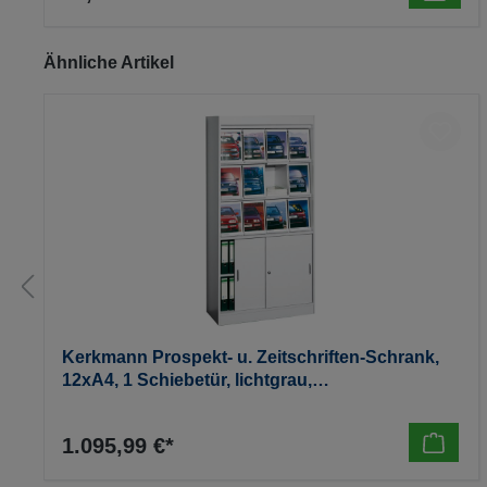
Produktgalerie überspringen
Ähnliche Artikel
Kerkmann Prospekt- u. Zeitschriften-Schrank,
12xA4, 1 Schiebetür, lichtgrau,
970x420x1910mm, 90kg
1.095,99 €*