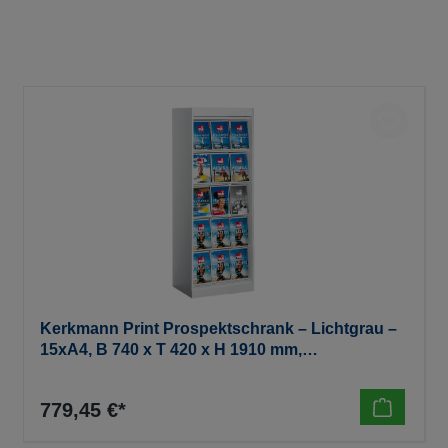
Kerkmann Print Prospektschrank – Lichtgrau –
15xA4, B 740 x T 420 x H 1910 mm,
(zerlegt/kartonverpackt)80 KG
779,45 €*