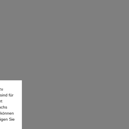
zu
sind für
rt
uchs
e können
igen Sie