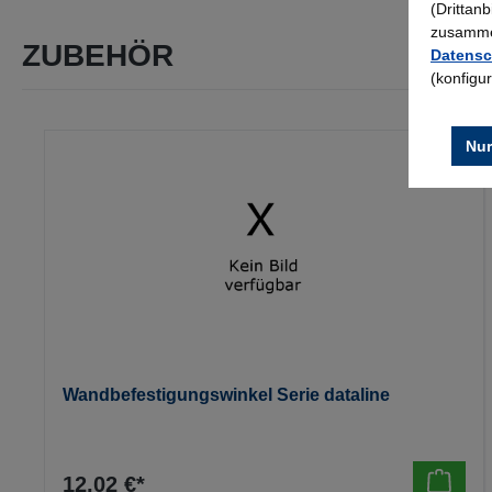
(Drittan
zusammen
ZUBEHÖR
Datensc
(konfigu
Produktgalerie überspringen
Nur
Wandbefestigungswinkel Serie dataline
12,02 €*