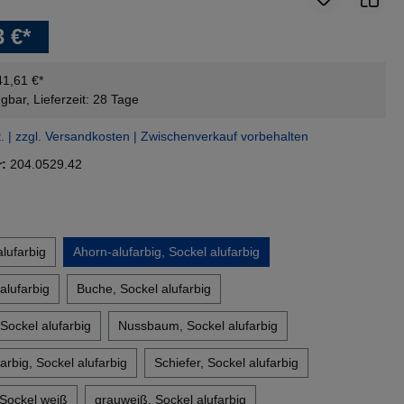
3 €*
41,61 €*
gbar, Lieferzeit: 28 Tage
t. | zzgl. Versandkosten | Zwischenverkauf vorbehalten
r:
204.0529.42
en
lufarbig
Ahorn-alufarbig, Sockel alufarbig
alufarbig
Buche, Sockel alufarbig
Sockel alufarbig
Nussbaum, Sockel alufarbig
rbig, Sockel alufarbig
Schiefer, Sockel alufarbig
 Sockel weiß
grauweiß, Sockel alufarbig