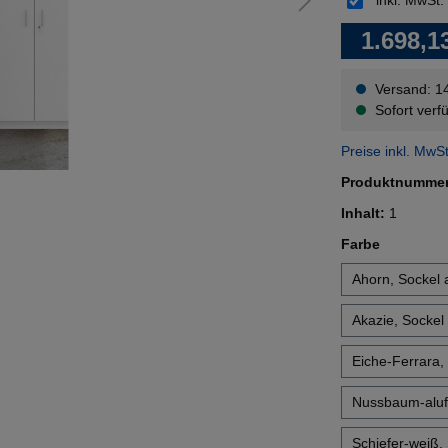
inkl. MwSt.
1.698,1
Versand: 1
Sofort verfü
Preise inkl. MwS
Produktnumme
Inhalt:
1
auswähl
Farbe
Ahorn, Sockel a
Akazie, Sockel 
Eiche-Ferrara, 
Nussbaum-alufa
Schiefer-weiß,