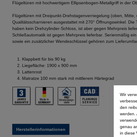
Flügeltüren mit hochwertigem Ellipsenbogen-Metallgriff in der 
Flügeltüren mit Dreipunkt-Drehstagenverriegelung (oben, Mitte, 
Qualitätsscharnieren ausgestattet mit 270° Öffnungswinkel. Die
haben kein Drehzylinder-Schloss, ist aber gegen Mehrpreis lief
Schließautomatik ist gegen Mehrpreis lieferbar. Serienmäßig ei
sowie ein zusätzlicher Wendeschlüssel gehören zum Lieferumfa
Klappbett für bis 90 kg
Liegefläche: 1900 x 900 mm
Lattenrost
Matratze 100 mm stark mit mittlerem Härtegrad
Wir verw
verbesse
den reib
werden. 
verwende
genau an
Herstellerinformationen
in diese