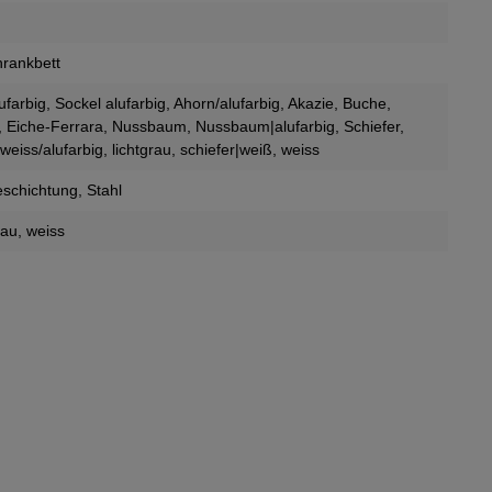
hrankbett
ufarbig, Sockel alufarbig
, Ahorn/alufarbig
, Akazie
, Buche
,
, Eiche-Ferrara
, Nussbaum
, Nussbaum|alufarbig
, Schiefer
,
uweiss/alufarbig
, lichtgrau
, schiefer|weiß
, weiss
schichtung
, Stahl
rau
, weiss