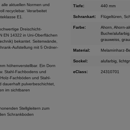
 alle aktuellen Normen und
Tiefe:
440 mm
oll recyclebar. Verarbeitet
Schrankart:
Flügeltüren
, Sc
teklasse E1.
Farbe:
Ahorn
, Ahorn-al
ochwertige Dreischicht-
Buche/alufarbig
IN EN 14322 in Uni-Oberflächen
grauweiss
, gra
Technik) bekantet. Seitenwände,
rank-Aufstellung mit 5 Ordner-
Material:
Melaminharz-Be
Sockel:
alufarbig
, lichtg
mm höhenverstellbar. Ein Dorn
zw. Stahl-Fachbodens und
eClass:
24310701
. Holz-Fachböden und Stahl-
 dauerhaft pulverbeschichtet,
en im sichtbaren
honenden Stellgleitern zum
 den Schrankboden