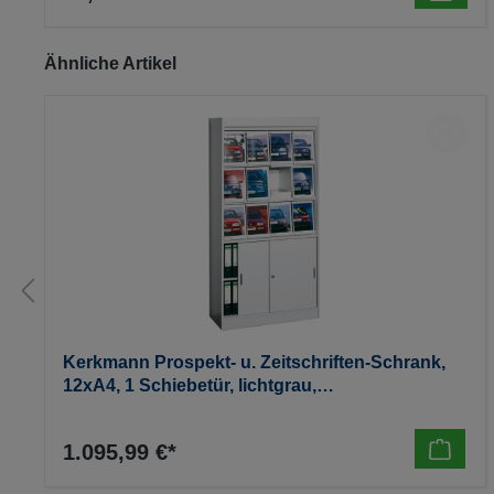
Produktgalerie überspringen
Ähnliche Artikel
Kerkmann Prospekt- u. Zeitschriften-Schrank,
12xA4, 1 Schiebetür, lichtgrau,
970x420x1910mm, 90kg
1.095,99 €*