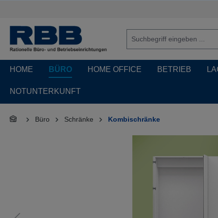
springen
Zur Hauptnavigation springen
HOME
BÜRO
HOME OFFICE
BETRIEB
LA
NOTUNTERKUNFT
Büro
Schränke
Kombischränke
Bildergalerie überspringen