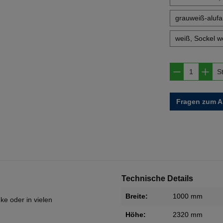
grauweiß-alufar
weiß, Sockel w
Produkt A
S
Fragen zum Ar
Technische Details
Breite:
1000 mm
ke oder in vielen
Höhe:
2320 mm