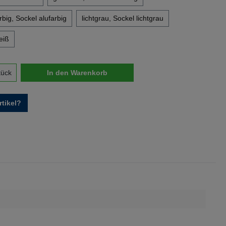
big, Sockel alufarbig
lichtgrau, Sockel lichtgrau
eiß
nzahl: Gib den gewünschten Wert ein oder 
tück
In den Warenkorb
tikel?