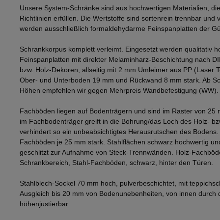
Unsere System-Schränke sind aus hochwertigen Materialien, die
Richtlinien erfüllen. Die Wertstoffe sind sortenrein trennbar und v
werden ausschließlich formaldehydarme Feinspanplatten der Gü
Schrankkorpus komplett verleimt. Eingesetzt werden qualitativ h
Feinspanplatten mit direkter Melaminharz-Beschichtung nach D
bzw. Holz-Dekoren, allseitig mit 2 mm Umleimer aus PP (Laser 
Ober- und Unterboden 19 mm und Rückwand 8 mm stark. Ab Sch
Höhen empfehlen wir gegen Mehrpreis Wandbefestigung (WW).
Fachböden liegen auf Bodenträgern und sind im Raster von 25 
im Fachbodenträger greift in die Bohrung/das Loch des Holz- b
verhindert so ein unbeabsichtigtes Herausrutschen des Bodens
Fachböden je 25 mm stark. Stahlflächen schwarz hochwertig und
geschlitzt zur Aufnahme von Steck-Trennwänden. Holz-Fachböd
Schrankbereich, Stahl-Fachböden, schwarz, hinter den Türen.
Stahlblech-Sockel 70 mm hoch, pulverbeschichtet, mit teppichsc
Ausgleich bis 20 mm von Bodenunebenheiten, von innen durch
höhenjustierbar.