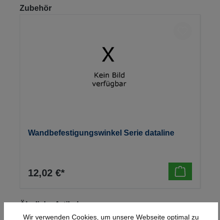
Produktgalerie überspringen
Zubehör
Wandbefestigungswinkel Serie dataline
12,02 €*
Produktgalerie überspringen
Ähnliche Artikel
Wir verwenden Cookies, um unsere Webseite optimal zu