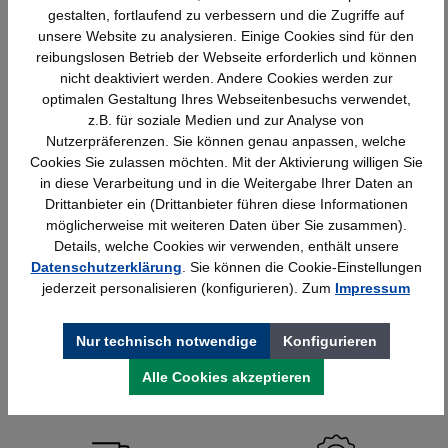
gestalten, fortlaufend zu verbessern und die Zugriffe auf
unsere Website zu analysieren. Einige Cookies sind für den
reibungslosen Betrieb der Webseite erforderlich und können
nicht deaktiviert werden. Andere Cookies werden zur
optimalen Gestaltung Ihres Webseitenbesuchs verwendet,
z.B. für soziale Medien und zur Analyse von
Nutzerpräferenzen. Sie können genau anpassen, welche
Cookies Sie zulassen möchten. Mit der Aktivierung willigen Sie
in diese Verarbeitung und in die Weitergabe Ihrer Daten an
Drittanbieter ein (Drittanbieter führen diese Informationen
möglicherweise mit weiteren Daten über Sie zusammen).
Kerkmann Prospekt- u. Zeitschriften-
Details, welche Cookies wir verwenden, enthält unsere
Schrank, 12xA4, 1 Schiebetür, lichtgrau,
Datenschutzerklärung
. Sie können die Cookie-Einstellungen
970x420x1910mm, 90kg
jederzeit personalisieren (konfigurieren). Zum
Impressum
1.095,99 €*
Nur technisch notwendige
Konfigurieren
Alle Cookies akzeptieren