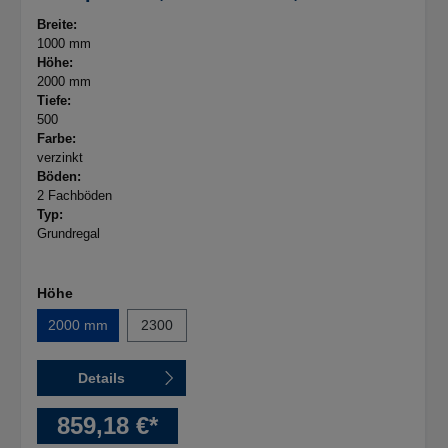
Drahtgitterkörbe, B 1000 x T 500 x H
Breite:
2000mm, verzinkt
1000 mm
Höhe:
2000 mm
Tiefe:
500
Farbe:
verzinkt
Böden:
2 Fachböden
Typ:
Grundregal
Höhe
2000 mm
2300
Details
859,18 €*