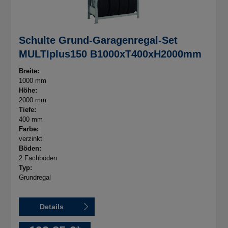
Schulte Grund-Garagenregal-Set
MULTIplus150 B1000xT400xH2000mm
Breite:
1000 mm
Höhe:
2000 mm
Tiefe:
400 mm
Farbe:
verzinkt
Böden:
2 Fachböden
Typ:
Grundregal
Details