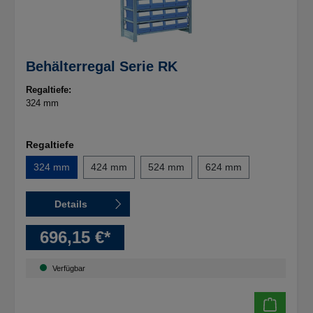
Behälterregal Serie RK
Regaltiefe:
324 mm
Regaltiefe
324 mm
424 mm
524 mm
624 mm
Details
696,15 €*
Verfügbar