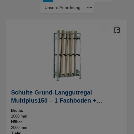
Schulte Grund-Langgutregal
Multiplus150 – 1 Fachboden +
Unterteilungsrohre 400 mm –
Breite:
B1000xT500xH2000mm – verzinkt
1000 mm
Höhe:
2000 mm
Tiefe: