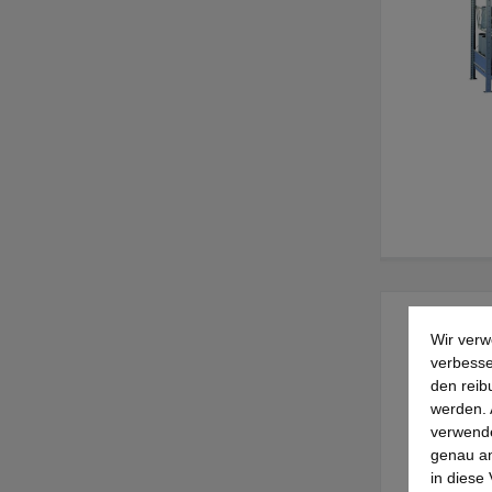
Wir verw
verbesse
den reib
werden. 
verwende
genau an
in diese