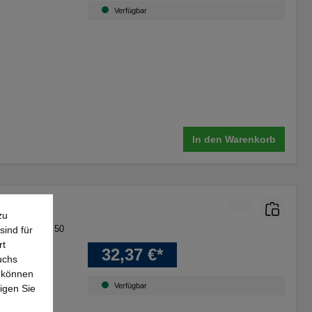
Verfügbar
In den Warenkorb
zu
0 mm
, 40 mm
, 50
sind für
mm
rt
32,37 €*
uchs
e können
Verfügbar
igen Sie