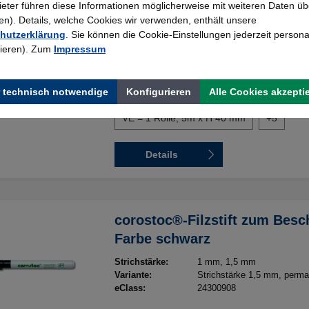
bieter führen diese Informationen möglicherweise mit weiteren Daten üb
Variante
). Details, welche Cookies wir verwenden, enthält unsere
VE = 50, B 100 x H 30 mm
hutzerklärung
. Sie können die Cookie-Einstellungen jederzeit persona
rieren). Zum
Impressum
VE = 1 Rolle, 5m x H 20 mm
VE = 1 Rolle, 5m x H 25 mm
 technisch notwendige
Konfigurieren
Alle Cookies akzepti
VE = 1 Rolle, 5m x H 40 mm
+
5
Details
corostoc®-Filzstift zum Besch
Farbe schwarz
Strichstärke:
1 mm
, 1,5 mm
Variante:
Strichstärke 1,5 mm, perma
eClass:
24300908