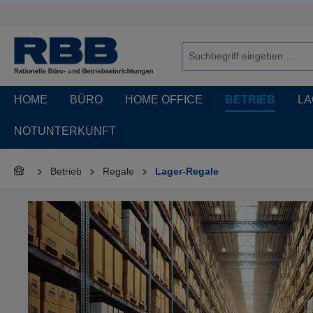
springen
Zur Hauptnavigation springen
HOME
BÜRO
HOME OFFICE
BETRIEB
LA
NOTUNTERKUNFT
Betrieb
Regale
Lager-Regale