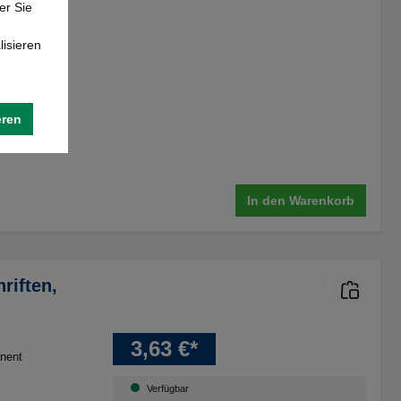
er Sie
lisieren
eren
In den Warenkorb
riften,
3,63 €*
nent
Verfügbar