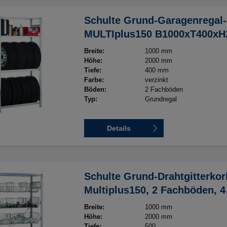
Schulte Grund-Garagenregal-
MULTIplus150 B1000xT400x
Breite:
1000 mm
Höhe:
2000 mm
Tiefe:
400 mm
Farbe:
verzinkt
Böden:
2 Fachböden
Typ:
Grundregal
Details
Schulte Grund-Drahtgitterkor
Multiplus150, 2 Fachböden, 4
Drahtgitterkörbe, B 1000 x T 
Breite:
1000 mm
2000mm, verzinkt
Höhe:
2000 mm
Tiefe:
500