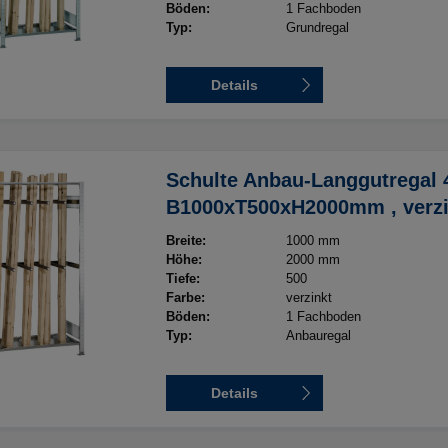
Böden:
1 Fachboden
Typ:
Grundregal
Details
Schulte Anbau-Langgutregal
B1000xT500xH2000mm , verzi
Breite:
1000 mm
Höhe:
2000 mm
Tiefe:
500
Farbe:
verzinkt
Böden:
1 Fachboden
Typ:
Anbauregal
Details