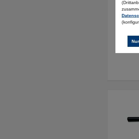
(Drittan
zusammen
Datensc
(konfigu
Nur