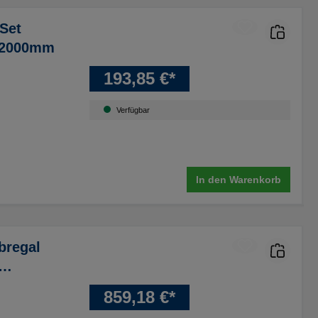
Set
H2000mm
193,85 €*
Verfügbar
In den Warenkorb
bregal
500 x H
859,18 €*