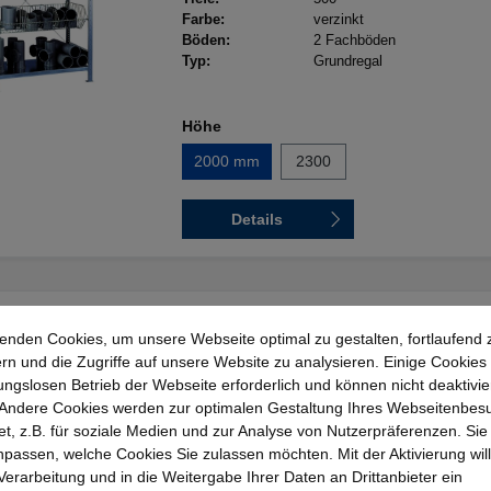
Farbe:
verzinkt
Böden:
2 Fachböden
Typ:
Grundregal
Höhe
2000 mm
2300
Details
Rolle Magnetschilder
enden Cookies, um unsere Webseite optimal zu gestalten, fortlaufend 
Breite:
15 mm
, 20 mm
, 25 mm
, 3
rn und die Zugriffe auf unsere Website zu analysieren. Einige Cookies 
mm
, 60 mm
, 80 mm
, 100 
ungslosen Betrieb der Webseite erforderlich und können nicht deaktivie
Länge:
5 m
Andere Cookies werden zur optimalen Gestaltung Ihres Webseitenbes
Variante:
VE = 50, B 100 x H 30 mm
t, z.B. für soziale Medien und zur Analyse von Nutzerpräferenzen. Si
eClass:
24300908
passen, welche Cookies Sie zulassen möchten. Mit der Aktivierung will
 Verarbeitung und in die Weitergabe Ihrer Daten an Drittanbieter ein