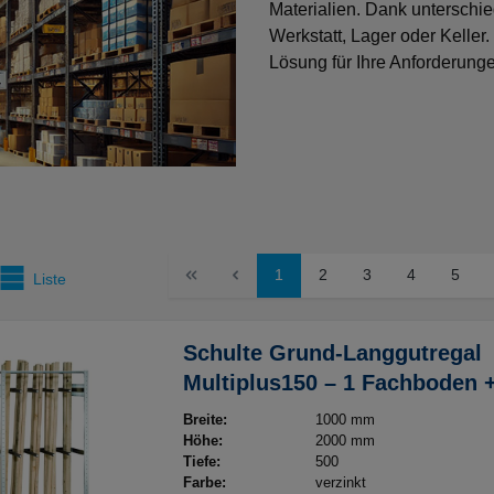
Materialien. Dank unterschi
Werkstatt, Lager oder Keller
Lösung für Ihre Anforderung
1
2
3
4
5
Liste
Schulte Grund-Langgutregal
Multiplus150 – 1 Fachboden 
Unterteilungsrohre 400 mm –
Breite:
1000 mm
B1000xT500xH2000mm – verz
Höhe:
2000 mm
Tiefe:
500
Farbe:
verzinkt