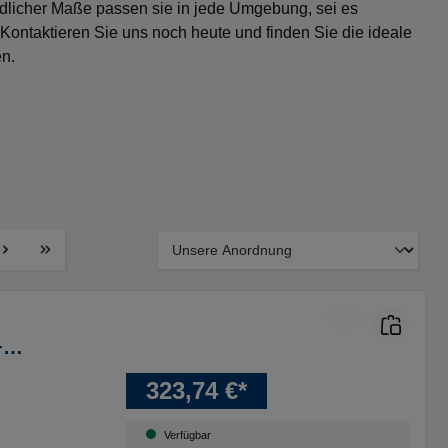
edlicher Maße passen sie in jede Umgebung, sei es
. Kontaktieren Sie uns noch heute und finden Sie die ideale
en.
+
323,74 €*
inkt
Verfügbar