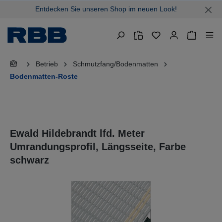
Entdecken Sie unseren Shop im neuen Look!
alt springen
Warenkor
Betrieb
Schmutzfang/Bodenmatten
Bodenmatten-Roste
Ewald Hildebrandt lfd. Meter
Umrandungsprofil, Längsseite, Farbe
schwarz
Bildergalerie überspringen