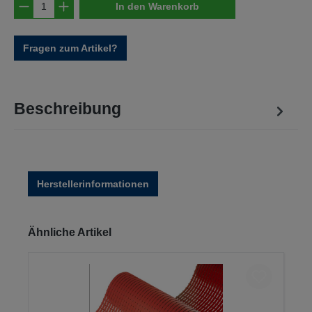
Produkt Anzahl: Gib den gewünschten Wert e
In den Warenkorb
Fragen zum Artikel?
Beschreibung
Herstellerinformationen
Produktgalerie überspringen
Ähnliche Artikel