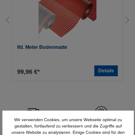
lfd. Meter Bodenmatte
Details
99,96 €*
Wir verwenden Cookies, um unsere Webseite optimal zu
Schnelle Lieferung
Topmarken
gestalten, fortlaufend zu verbessern und die Zugriffe auf
unsere Website zu analysieren. Einige Cookies sind für den
Bundesweit
Faire Preise