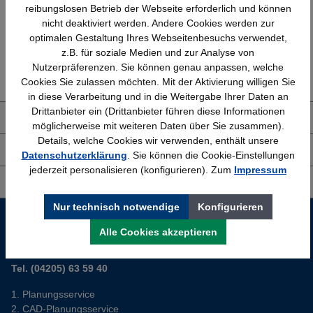
reibungslosen Betrieb der Webseite erforderlich und können
nicht deaktiviert werden. Andere Cookies werden zur
optimalen Gestaltung Ihres Webseitenbesuchs verwendet,
z.B. für soziale Medien und zur Analyse von
Erfahrung
Kostenlose Beratung
Nutzerpräferenzen. Sie können genau anpassen, welche
Bewährt seit 1958
(04205) 635940
Cookies Sie zulassen möchten. Mit der Aktivierung willigen Sie
in diese Verarbeitung und in die Weitergabe Ihrer Daten an
Drittanbieter ein (Drittanbieter führen diese Informationen
Über uns
möglicherweise mit weiteren Daten über Sie zusammen).
Details, welche Cookies wir verwenden, enthält unsere
Shop Service
Datenschutzerklärung
. Sie können die Cookie-Einstellungen
jederzeit personalisieren (konfigurieren). Zum
Impressum
Informationen
Nur technisch notwendige
Konfigurieren
Service-Hotline
Alle Cookies akzeptieren
Sie planen ein neues Büro? Wir helfen Ihnen kostenlos dabei.
Tel. (04205) 63 59 40
Planungsservice
CAD-Planungsservice