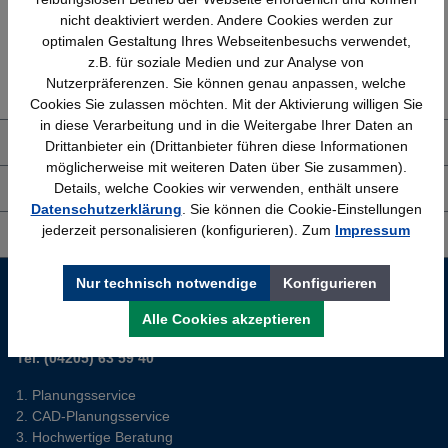
nicht deaktiviert werden. Andere Cookies werden zur
optimalen Gestaltung Ihres Webseitenbesuchs verwendet,
Erfahrung
Kostenlose Beratung
z.B. für soziale Medien und zur Analyse von
Bewährt seit 1958
(04205) 635940
Nutzerpräferenzen. Sie können genau anpassen, welche
Cookies Sie zulassen möchten. Mit der Aktivierung willigen Sie
in diese Verarbeitung und in die Weitergabe Ihrer Daten an
Über uns
Drittanbieter ein (Drittanbieter führen diese Informationen
möglicherweise mit weiteren Daten über Sie zusammen).
Details, welche Cookies wir verwenden, enthält unsere
Shop Service
Datenschutzerklärung
. Sie können die Cookie-Einstellungen
jederzeit personalisieren (konfigurieren). Zum
Impressum
Informationen
Service-Hotline
Nur technisch notwendige
Konfigurieren
Alle Cookies akzeptieren
Sie planen ein neues Büro? Wir helfen Ihnen kostenlos dabei.
Tel. (04205) 63 59 40
Planungsservice
CAD-Planungsservice
Hochwertige Beratung