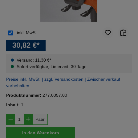
inkl. MwSt.
30,82 €*
Versand: 11,30 €*
Sofort verfügbar, Lieferzeit: 30 Tage
Preise inkl. MwSt. | zzgl. Versandkosten | Zwischenverkauf
vorbehalten
Produktnummer:
277.0057.00
Inhalt:
1
Produkt Anzahl: Gib den gewünschten Wert e
Paar
In den Warenkorb