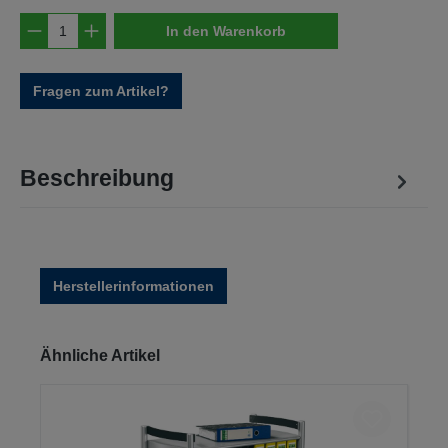
Produkt Anzahl: Gib den gewünschten Wert e
In den Warenkorb
Fragen zum Artikel?
Beschreibung
Herstellerinformationen
Produktgalerie überspringen
Ähnliche Artikel