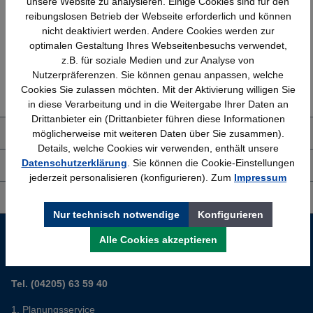
unsere Website zu analysieren. Einige Cookies sind für den
Bundesweit
Faire Preise
reibungslosen Betrieb der Webseite erforderlich und können
nicht deaktiviert werden. Andere Cookies werden zur
optimalen Gestaltung Ihres Webseitenbesuchs verwendet,
z.B. für soziale Medien und zur Analyse von
Erfahrung
Kostenlose Beratung
Nutzerpräferenzen. Sie können genau anpassen, welche
Bewährt seit 1958
(04205) 635940
Cookies Sie zulassen möchten. Mit der Aktivierung willigen Sie
in diese Verarbeitung und in die Weitergabe Ihrer Daten an
Drittanbieter ein (Drittanbieter führen diese Informationen
möglicherweise mit weiteren Daten über Sie zusammen).
Über uns
Details, welche Cookies wir verwenden, enthält unsere
Datenschutzerklärung
. Sie können die Cookie-Einstellungen
Shop Service
jederzeit personalisieren (konfigurieren). Zum
Impressum
Informationen
Nur technisch notwendige
Konfigurieren
Service-Hotline
Alle Cookies akzeptieren
Sie planen ein neues Büro? Wir helfen Ihnen kostenlos dabei.
Tel. (04205) 63 59 40
Planungsservice