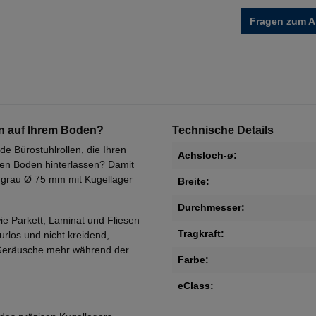
Fragen zum Ar
en auf Ihrem Boden?
Technische Details
e Bürostuhlrollen, die Ihren
Achsloch-ø:
hen Boden hinterlassen? Damit
augrau Ø 75 mm mit Kugellager
Breite:
Durchmesser:
ie Parkett, Laminat und Fliesen
Tragkraft:
purlos und nicht kreidend,
 Geräusche mehr während der
Farbe:
eClass: