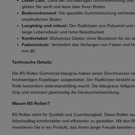
Leiser Lauf:
Dank der hochwertigen Gummibereifung und d
gleiten Sie sanft und leise über Ihren Boden.
Bodenschonend:
Die spezielle Gummimischung verhindert
empfindlichen Böden.
Langlebig und robust:
Der Radkörper aus Polyamid und d
lange Lebensdauer und hohe Belastbarkeit.
Komfortabel:
Müheloses Gleiten ohne Blockieren für ein 
Fadenschutz:
Verhindert das Verfangen von Fäden und Haa
mm Ø).
Technische Details:
Die BS Rollen Gummirad blaugrau haben einen Durchmesser vo
hochwertigen Kugellager ausgestattet. Der Radkörper besteht a
Rolle besonders widerstandsfähig macht. Die blaugraue Vollgumm
Grip und minimiert gleichzeitig die Geräuschentwicklung.
Warum BS Rollen?
BS Rollen steht für Qualität und Zuverlässigkeit. Diese Rollen w
Arbeitsalltag komfortabler und effizienter zu gestalten. Mit de
investieren Sie in ein Produkt, das Ihnen lange Freude bereiten 