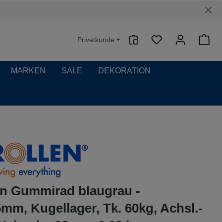
Privatkunde
Waren
MARKEN
SALE
DEKORATION
en Gummirad blaugrau -
m, Kugellager, Tk. 60kg, Achsl.-