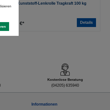
Tente Kunststoff-Lenkrolle Tragkraft 100 kg
lisieren
Details
19,87 €*
eren
Kostenlose Beratung
8
(04205) 635940
Informationen