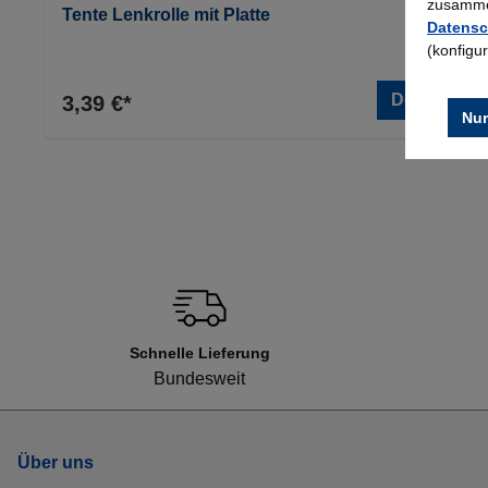
zusammen
Tente Lenkrolle mit Platte
Datensc
(konfigu
Details
3,39 €*
Nur
Schnelle Lieferung
Bundesweit
Über uns