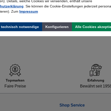
). Details, welche Cookies wir verwenden, enthält unsere
Tente Lenkrolle mit Platte
hutzerklärung
. Sie können die Cookie-Einstellungen jederzeit persona
rieren). Zum
Impressum
3,39 €*
 technisch notwendige
Konfigurieren
Alle Cookies akzepti
Topmarken
Erfahrung
Faire Preise
Bewährt seit 195
Shop Service