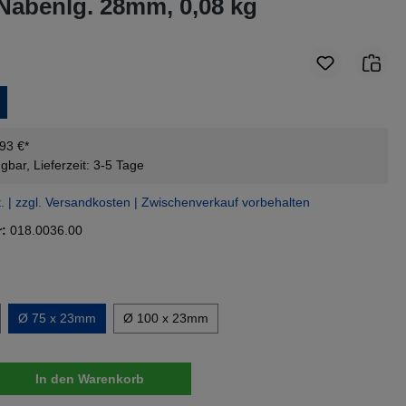
Nabenlg. 28mm, 0,08 kg
,93 €*
gbar, Lieferzeit: 3-5 Tage
t. | zzgl. Versandkosten | Zwischenverkauf vorbehalten
r:
018.0036.00
swählen
Ø 75 x 23mm
Ø 100 x 23mm
nzahl: Gib den gewünschten Wert ein oder 
In den Warenkorb