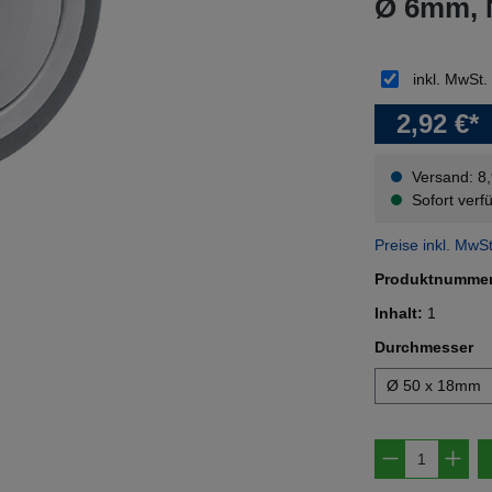
Ø 6mm, 
inkl. MwSt.
2,92 €*
Versand: 8
Sofort verfü
Preise inkl. MwS
Produktnumme
Inhalt:
1
au
Durchmesser
Ø 50 x 18mm
Produkt A