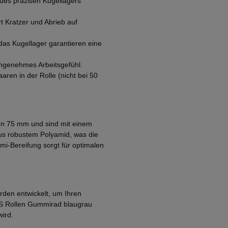
es präzisen Kugellagers
 Kratzer und Abrieb auf
as Kugellager garantieren eine
angenehmes Arbeitsgefühl.
ren in der Rolle (nicht bei 50
n 75 mm und sind mit einem
us robustem Polyamid, was die
i-Bereifung sorgt für optimalen
urden entwickelt, um Ihren
n BS Rollen Gummirad blaugrau
wird.