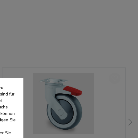
zu
sind für
rt
uchs
e können
igen Sie
er Sie