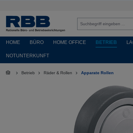
springen
Zur Hauptnavigation springen
HOME
BÜRO
HOME OFFICE
BETRIEB
LA
NOTUNTERKUNFT
Betrieb
Räder & Rollen
Apparate Rollen
Bildergalerie überspringen