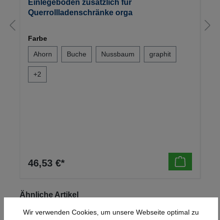
Einlegeboden zusätzlich für
Querrollladenschränke orga
Farbe
Ahorn
Buche
Nussbaum
graphit
+
2
46,53 €*
Produktgalerie überspringen
Ähnliche Artikel
Wir verwenden Cookies, um unsere Webseite optimal zu