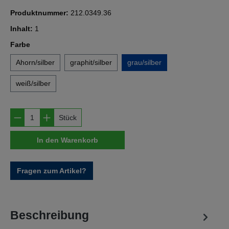
Produktnummer:
212.0349.36
Inhalt:
1
auswählen
Farbe
Ahorn/silber
graphit/silber
grau/silber
weiß/silber
Produkt Anzahl: Gib den gewünschten Wert e
Stück
In den Warenkorb
Fragen zum Artikel?
Beschreibung