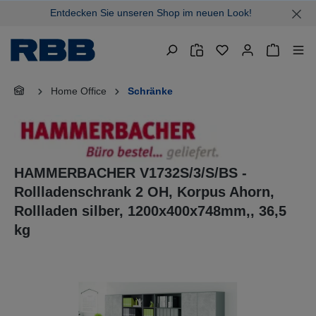
Entdecken Sie unseren Shop im neuen Look!
alt springen
Warenkor
Home Office
Schränke
HAMMERBACHER V1732S/3/S/BS -
Rollladenschrank 2 OH, Korpus Ahorn,
Rollladen silber, 1200x400x748mm,, 36,5
kg
Bildergalerie überspringen