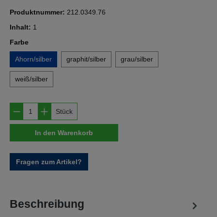
Produktnummer:
212.0349.76
Inhalt:
1
auswählen
Farbe
Ahorn/silber
graphit/silber
grau/silber
weiß/silber
Produkt Anzahl: Gib den gewünschten Wert e
Stück
In den Warenkorb
Fragen zum Artikel?
Beschreibung