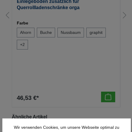
Einlegeboden zusätzlich für
Querrollladenschränke orga
Farbe
Ahorn
Buche
Nussbaum
graphit
+
2
46,53 €*
Produktgalerie überspringen
Ähnliche Artikel
Wir verwenden Cookies, um unsere Webseite optimal zu