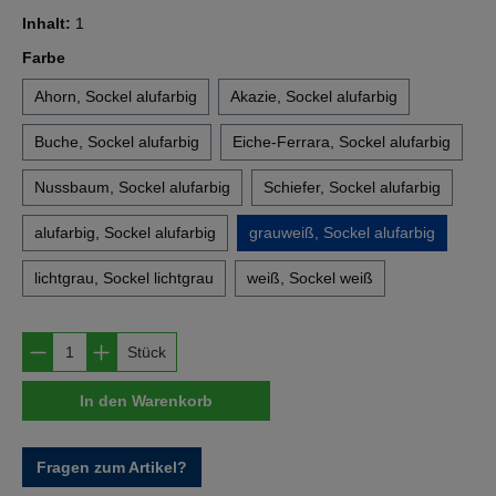
Inhalt:
1
auswählen
Farbe
Ahorn, Sockel alufarbig
Akazie, Sockel alufarbig
Buche, Sockel alufarbig
Eiche-Ferrara, Sockel alufarbig
Nussbaum, Sockel alufarbig
Schiefer, Sockel alufarbig
alufarbig, Sockel alufarbig
grauweiß, Sockel alufarbig
lichtgrau, Sockel lichtgrau
weiß, Sockel weiß
Produkt Anzahl: Gib den gewünschten Wert e
Stück
In den Warenkorb
Fragen zum Artikel?