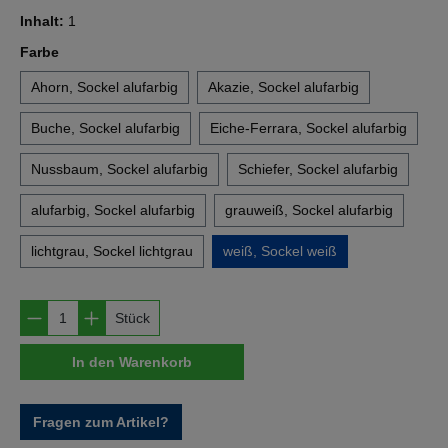
Inhalt:
1
auswählen
Farbe
Ahorn, Sockel alufarbig
Akazie, Sockel alufarbig
Buche, Sockel alufarbig
Eiche-Ferrara, Sockel alufarbig
Nussbaum, Sockel alufarbig
Schiefer, Sockel alufarbig
alufarbig, Sockel alufarbig
grauweiß, Sockel alufarbig
lichtgrau, Sockel lichtgrau
weiß, Sockel weiß
Produkt Anzahl: Gib den gewünschten Wert e
Stück
In den Warenkorb
Fragen zum Artikel?