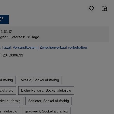
€*
41,61 €*
gbar, Lieferzeit: 28 Tage
t. | zzgl. Versandkosten | Zwischenverkauf vorbehalten
r:
204.0306.33
en
lufarbig
Akazie, Sockel alufarbig
alufarbig
Eiche-Ferrara, Sockel alufarbig
el alufarbig
Schiefer, Sockel alufarbig
el alufarbig
grauweiß, Sockel alufarbig