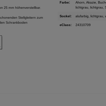
Farbe:
Ahorn
, Akazie
, Buch
lichtgrau
, lichtgrau,
on 25 mm höhenverstellbar.
Sockel:
alufarbig
, lichtgrau
,
schonenden Stellgleitern zum
 den Schrankboden
eClass:
24310709