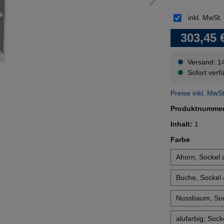
inkl. MwSt.
303,45 
Versand: 1
Sofort verfü
Preise inkl. MwS
Produktnumme
Inhalt:
1
auswähl
Farbe
Ahorn, Sockel a
Buche, Sockel 
Nussbaum, Sock
alufarbig, Sock