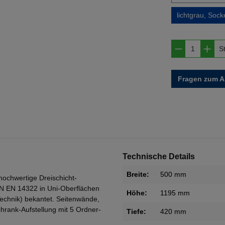
lichtgrau, Socke
Produkt A
S
Fragen zum Ar
Technische Details
Breite:
500 mm
 hochwertige Dreischicht-
IN EN 14322 in Uni-Oberflächen
Höhe:
1195 mm
Technik) bekantet. Seitenwände,
rank-Aufstellung mit 5 Ordner-
Tiefe:
420 mm