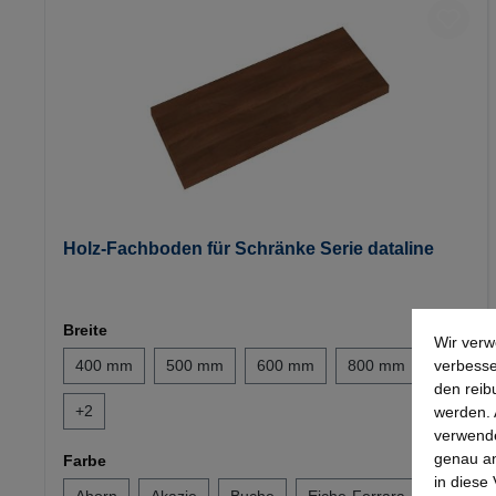
Holz-Fachboden für Schränke Serie dataline
Breite
Wir verw
verbesse
400 mm
500 mm
600 mm
800 mm
den reib
+
2
werden. 
verwende
genau an
Farbe
in diese