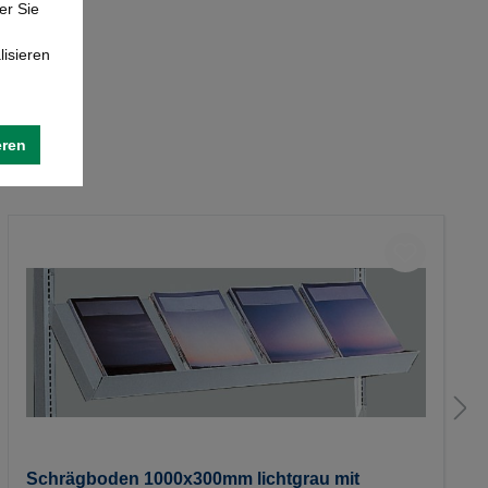
er Sie
lisieren
eren
Schrägboden 1000x300mm lichtgrau mit