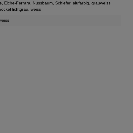
e
, Eiche-Ferrara
, Nussbaum
, Schiefer
, alufarbig
, grauweiss
,
 Sockel lichtgrau
, weiss
 weiss