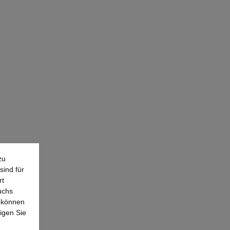
zu
sind für
rt
uchs
e können
igen Sie