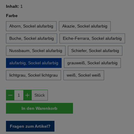
Inhalt:
1
auswählen
Farbe
Ahorn, Sockel alufarbig
Akazie, Sockel alufarbig
Buche, Sockel alufarbig
Eiche-Ferrara, Sockel alufarbig
Nussbaum, Sockel alufarbig
Schiefer, Sockel alufarbig
alufarbig, Sockel alufarbig
grauweiß, Sockel alufarbig
lichtgrau, Sockel lichtgrau
weiß, Sockel weiß
Produkt Anzahl: Gib den gewünschten Wert e
Stück
In den Warenkorb
Fragen zum Artikel?