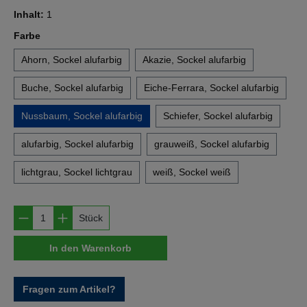
Inhalt:
1
auswählen
Farbe
Ahorn, Sockel alufarbig
Akazie, Sockel alufarbig
Buche, Sockel alufarbig
Eiche-Ferrara, Sockel alufarbig
Nussbaum, Sockel alufarbig
Schiefer, Sockel alufarbig
alufarbig, Sockel alufarbig
grauweiß, Sockel alufarbig
lichtgrau, Sockel lichtgrau
weiß, Sockel weiß
Produkt Anzahl: Gib den gewünschten Wert e
Stück
In den Warenkorb
Fragen zum Artikel?