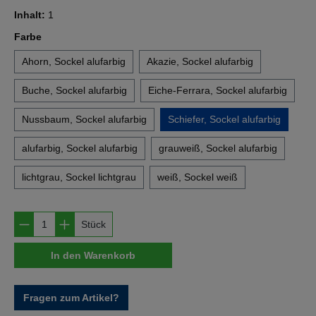
Inhalt:
1
auswählen
Farbe
Ahorn, Sockel alufarbig
Akazie, Sockel alufarbig
Buche, Sockel alufarbig
Eiche-Ferrara, Sockel alufarbig
Nussbaum, Sockel alufarbig
Schiefer, Sockel alufarbig
alufarbig, Sockel alufarbig
grauweiß, Sockel alufarbig
lichtgrau, Sockel lichtgrau
weiß, Sockel weiß
Produkt Anzahl: Gib den gewünschten Wert e
Stück
In den Warenkorb
Fragen zum Artikel?