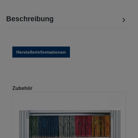
Beschreibung
Herstellerinformationen
Produktgalerie überspringen
Zubehör