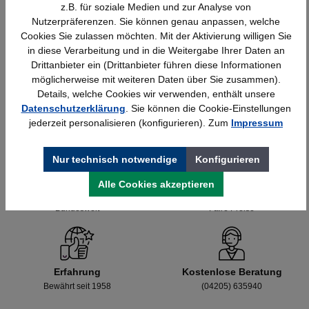
z.B. für soziale Medien und zur Analyse von
Wandschiene lichtgrau Serie 70-BV
Nutzerpräferenzen. Sie können genau anpassen, welche
Cookies Sie zulassen möchten. Mit der Aktivierung willigen Sie
in diese Verarbeitung und in die Weitergabe Ihrer Daten an
Drittanbieter ein (Drittanbieter führen diese Informationen
Details
25,23 €*
möglicherweise mit weiteren Daten über Sie zusammen).
Details, welche Cookies wir verwenden, enthält unsere
Datenschutzerklärung
. Sie können die Cookie-Einstellungen
jederzeit personalisieren (konfigurieren). Zum
Impressum
Nur technisch notwendige
Konfigurieren
Alle Cookies akzeptieren
Schnelle Lieferung
Topmarken
Bundesweit
Faire Preise
Erfahrung
Kostenlose Beratung
Bewährt seit 1958
(04205) 635940