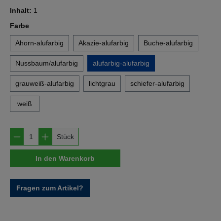
Inhalt:
1
auswählen
Farbe
Ahorn-alufarbig
Akazie-alufarbig
Buche-alufarbig
Nussbaum/alufarbig
alufarbig-alufarbig
grauweiß-alufarbig
lichtgrau
schiefer-alufarbig
weiß
Produkt Anzahl: Gib den gewünschten Wert e
Stück
In den Warenkorb
Fragen zum Artikel?