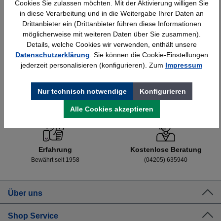
Cookies Sie zulassen möchten. Mit der Aktivierung willigen Sie
Details
25,23 €*
in diese Verarbeitung und in die Weitergabe Ihrer Daten an
Drittanbieter ein (Drittanbieter führen diese Informationen
möglicherweise mit weiteren Daten über Sie zusammen).
Details, welche Cookies wir verwenden, enthält unsere
Datenschutzerklärung
. Sie können die Cookie-Einstellungen
jederzeit personalisieren (konfigurieren). Zum
Impressum
Nur technisch notwendige
Konfigurieren
Schnelle Lieferung
Topmarken
Bundesweit
Faire Preise
Alle Cookies akzeptieren
Erfahrung
Kostenlose Beratung
Bewährt seit 1958
(04205) 635940
Über uns
Shop Service