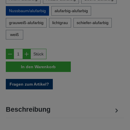
Nussbaum/alufarbig
alufarbig-alufarbig
grauweiß-alufarbig
lichtgrau
schiefer-alufarbig
weiß
Produkt Anzahl: Gib den gewünschten Wert e
Stück
In den Warenkorb
Fragen zum Artikel?
Beschreibung