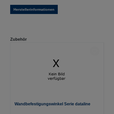
Herstellerinformationen
Produktgalerie überspringen
Zubehör
Wandbefestigungswinkel Serie dataline