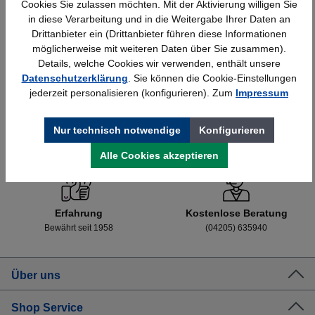
Cookies Sie zulassen möchten. Mit der Aktivierung willigen Sie
Details
25,23 €*
in diese Verarbeitung und in die Weitergabe Ihrer Daten an
Drittanbieter ein (Drittanbieter führen diese Informationen
möglicherweise mit weiteren Daten über Sie zusammen).
Details, welche Cookies wir verwenden, enthält unsere
Datenschutzerklärung
. Sie können die Cookie-Einstellungen
jederzeit personalisieren (konfigurieren). Zum
Impressum
Nur technisch notwendige
Konfigurieren
Schnelle Lieferung
Topmarken
Bundesweit
Faire Preise
Alle Cookies akzeptieren
Erfahrung
Kostenlose Beratung
Bewährt seit 1958
(04205) 635940
Über uns
Shop Service