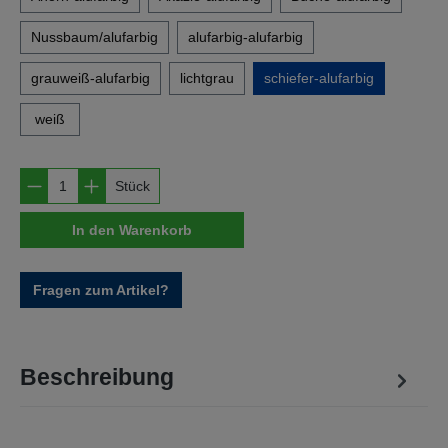
Nussbaum/alufarbig
alufarbig-alufarbig
grauweiß-alufarbig
lichtgrau
schiefer-alufarbig
weiß
Produkt Anzahl: Gib den gewünschten Wert e
Stück
In den Warenkorb
Fragen zum Artikel?
Beschreibung