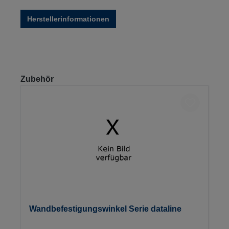
Herstellerinformationen
Produktgalerie überspringen
Zubehör
Wandbefestigungswinkel Serie dataline