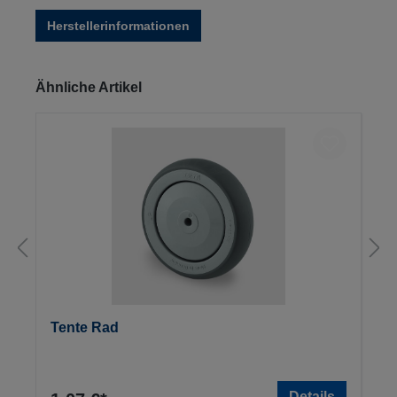
Herstellerinformationen
Produktgalerie überspringen
Ähnliche Artikel
Tente Rad
Details