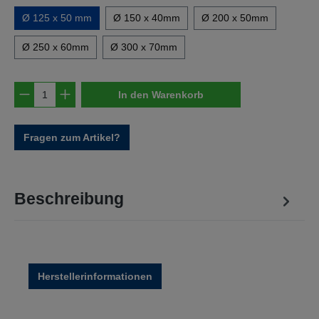
Ø 125 x 50 mm
Ø 150 x 40mm
Ø 200 x 50mm
Ø 250 x 60mm
Ø 300 x 70mm
Produkt Anzahl: Gib den gewünschten Wert e
In den Warenkorb
Fragen zum Artikel?
Beschreibung
Herstellerinformationen