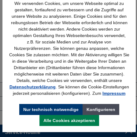
Wir verwenden Cookies, um unsere Webseite optimal zu
gestalten, fortlaufend zu verbessern und die Zugriffe auf
unsere Website zu analysieren. Einige Cookies sind für den
reibungslosen Betrieb der Webseite erforderlich und können
Schnelle Lieferung
Topmarken
nicht deaktiviert werden. Andere Cookies werden zur
Bundesweit
Faire Preise
optimalen Gestaltung Ihres Webseitenbesuchs verwendet,
z.B. für soziale Medien und zur Analyse von
Nutzerpräferenzen. Sie können genau anpassen, welche
Cookies Sie zulassen möchten. Mit der Aktivierung willigen Sie
in diese Verarbeitung und in die Weitergabe Ihrer Daten an
Erfahrung
Kostenlose Beratung
Drittanbieter ein (Drittanbieter führen diese Informationen
Bewährt seit 1958
(04205) 635940
möglicherweise mit weiteren Daten über Sie zusammen).
Details, welche Cookies wir verwenden, enthält unsere
Datenschutzerklärung
. Sie können die Cookie-Einstellungen
Über uns
jederzeit personalisieren (konfigurieren). Zum
Impressum
Shop Service
Nur technisch notwendige
Konfigurieren
Informationen
Alle Cookies akzeptieren
Service-Hotline