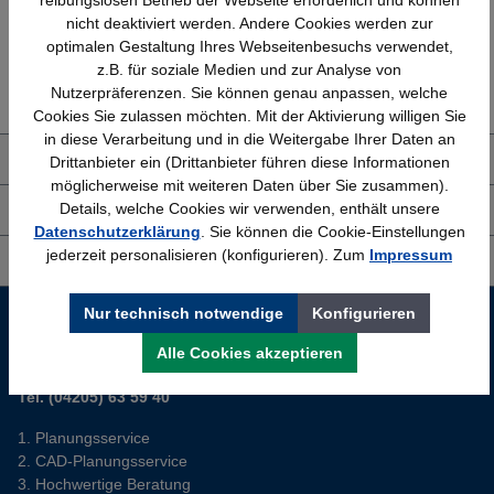
nicht deaktiviert werden. Andere Cookies werden zur
optimalen Gestaltung Ihres Webseitenbesuchs verwendet,
Erfahrung
Kostenlose Beratung
z.B. für soziale Medien und zur Analyse von
Bewährt seit 1958
(04205) 635940
Nutzerpräferenzen. Sie können genau anpassen, welche
Cookies Sie zulassen möchten. Mit der Aktivierung willigen Sie
in diese Verarbeitung und in die Weitergabe Ihrer Daten an
Über uns
Drittanbieter ein (Drittanbieter führen diese Informationen
möglicherweise mit weiteren Daten über Sie zusammen).
Details, welche Cookies wir verwenden, enthält unsere
Shop Service
Datenschutzerklärung
. Sie können die Cookie-Einstellungen
jederzeit personalisieren (konfigurieren). Zum
Impressum
Informationen
Nur technisch notwendige
Konfigurieren
Service-Hotline
Alle Cookies akzeptieren
Sie planen ein neues Büro? Wir helfen Ihnen kostenlos dabei.
Tel. (04205) 63 59 40
Planungsservice
CAD-Planungsservice
Hochwertige Beratung