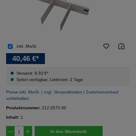
inkl. MwSt.
40,46 €*
Versand: 8,93 €*
Sofort verfügbar, Lieferzeit: 2 Tage
Preise inkl. MwSt. | zzgl. Versandkosten | Zwischenverkauf
vorbehalten
Produktnummer:
212.0570.00
Inhalt:
1
Produkt Anzahl: Gib den gewünschten Wert e
In den Warenkorb