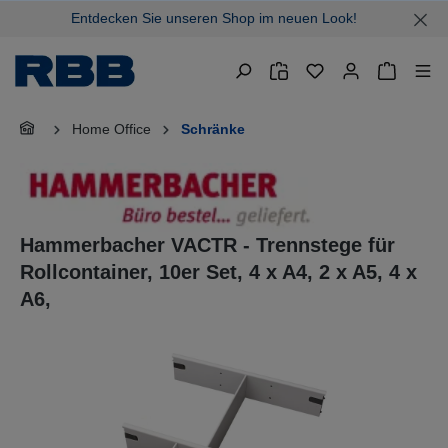
Entdecken Sie unseren Shop im neuen Look!
alt springen
Warenkor
Home Office
Schränke
Hammerbacher VACTR - Trennstege für
Rollcontainer, 10er Set, 4 x A4, 2 x A5, 4 x
A6,
Bildergalerie überspringen