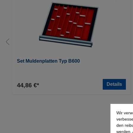
Set Muldenplatten Typ B600
Details
44,86 €*
Wir verw
verbesse
den reib
werden. 