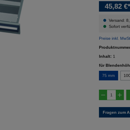
45,82 €
Versand: 8
Sofort verfü
Preise inkl. MwS
Produktnumme
Inhalt:
1
für Blendenhö
75 mm
10
Produkt A
Fragen zum Ar