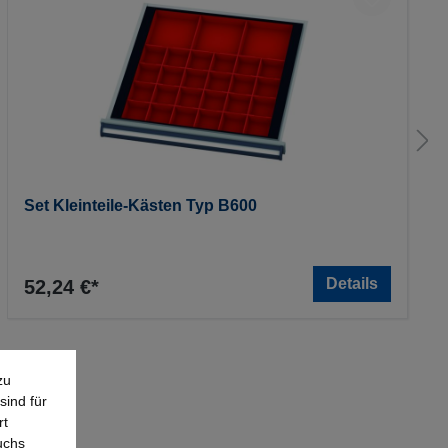
Set Kleinteile-Kästen Typ B600
Details
52,24 €*
zu
sind für
rt
uchs