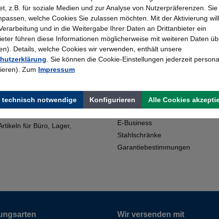
t, z.B. für soziale Medien und zur Analyse von Nutzerpräferenzen. Si
passen, welche Cookies Sie zulassen möchten. Mit der Aktivierung will
 Verarbeitung und in die Weitergabe Ihrer Daten an Drittanbieter ein
Topmarken
Erfahrung
bieter führen diese Informationen möglicherweise mit weiteren Daten üb
Faire Preise
Bewährt seit 195
). Details, welche Cookies wir verwenden, enthält unsere
hutzerklärung
. Sie können die Cookie-Einstellungen jederzeit persona
rieren). Zum
Impressum
Shop Service
artner für den Kauf von
Kontakt
 technisch notwendige
Konfigurieren
Alle Cookies akzepti
Downloads
E-Business
tikeln für Büro, Lager,
Stahlschränke
Garantiebestimmungen
ungsarten
Wir versenden mit