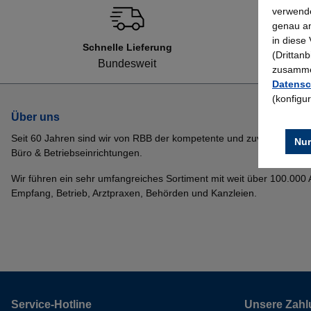
verwende
genau an
in diese
Schnelle Lieferung
(Drittan
Bundesweit
zusammen
Datensc
(konfigu
Über uns
Seit 60 Jahren sind wir von RBB der kompetente und zuverlässige P
Nur
Büro & Betriebseinrichtungen.
Wir führen ein sehr umfangreiches Sortiment mit weit über 100.000 Ar
Empfang, Betrieb, Arztpraxen, Behörden und Kanzleien.
Service-Hotline
Unsere Zahl