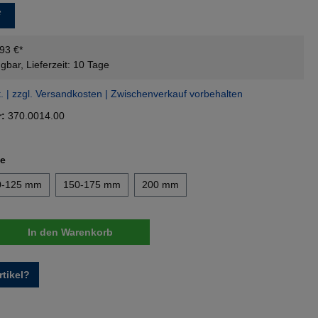
*
,93 €*
gbar, Lieferzeit: 10 Tage
t. | zzgl. Versandkosten | Zwischenverkauf vorbehalten
r:
370.0014.00
auswählen
he
0-125 mm
150-175 mm
200 mm
nzahl: Gib den gewünschten Wert ein oder 
In den Warenkorb
tikel?