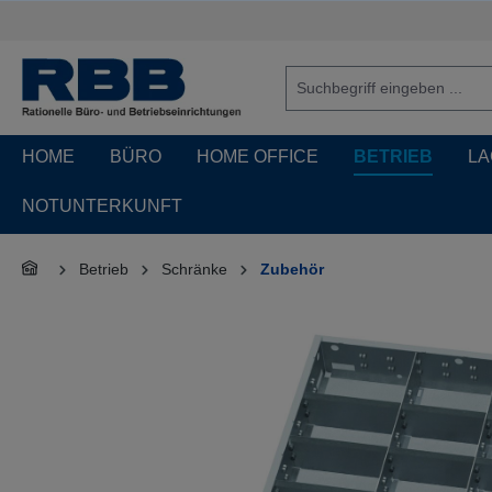
springen
Zur Hauptnavigation springen
HOME
BÜRO
HOME OFFICE
BETRIEB
LA
NOTUNTERKUNFT
Betrieb
Schränke
Zubehör
Bildergalerie überspringen