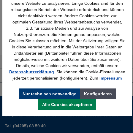
Schnelle Lieferung
Topmarken
unsere Website zu analysieren. Einige Cookies sind für den
Bundesweit
Faire Preise
reibungslosen Betrieb der Webseite erforderlich und können
nicht deaktiviert werden. Andere Cookies werden zur
optimalen Gestaltung Ihres Webseitenbesuchs verwendet,
z.B. für soziale Medien und zur Analyse von
Nutzerpräferenzen. Sie können genau anpassen, welche
Erfahrung
Kostenlose Beratung
Cookies Sie zulassen möchten. Mit der Aktivierung willigen Sie
Bewährt seit 1958
(04205) 635940
in diese Verarbeitung und in die Weitergabe Ihrer Daten an
Drittanbieter ein (Drittanbieter führen diese Informationen
möglicherweise mit weiteren Daten über Sie zusammen).
Über uns
Details, welche Cookies wir verwenden, enthält unsere
Datenschutzerklärung
. Sie können die Cookie-Einstellungen
Shop Service
jederzeit personalisieren (konfigurieren). Zum
Impressum
Informationen
Nur technisch notwendige
Konfigurieren
Service-Hotline
Alle Cookies akzeptieren
Sie planen ein neues Büro? Wir helfen Ihnen kostenlos dabei.
Tel. (04205) 63 59 40