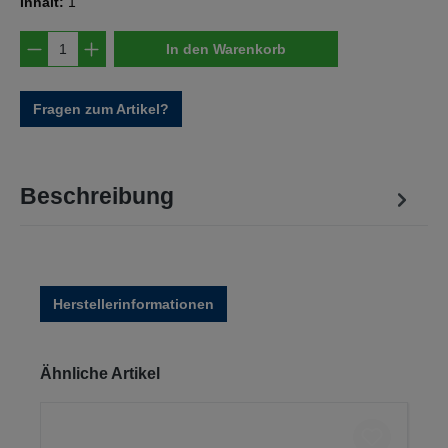
Inhalt:
1
Produkt Anzahl: Gib den gewünschten Wert e
In den Warenkorb
Fragen zum Artikel?
Beschreibung
Herstellerinformationen
Produktgalerie überspringen
Ähnliche Artikel