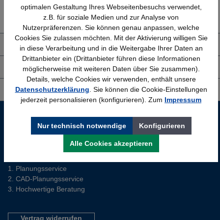
Erfahrung
Kostenlose Beratung
optimalen Gestaltung Ihres Webseitenbesuchs verwendet,
Bewährt seit 1958
(04205) 635940
z.B. für soziale Medien und zur Analyse von
Nutzerpräferenzen. Sie können genau anpassen, welche
Cookies Sie zulassen möchten. Mit der Aktivierung willigen Sie
Über uns
in diese Verarbeitung und in die Weitergabe Ihrer Daten an
Drittanbieter ein (Drittanbieter führen diese Informationen
Shop Service
möglicherweise mit weiteren Daten über Sie zusammen).
Details, welche Cookies wir verwenden, enthält unsere
Datenschutzerklärung
. Sie können die Cookie-Einstellungen
Informationen
jederzeit personalisieren (konfigurieren). Zum
Impressum
Service-Hotline
Nur technisch notwendige
Konfigurieren
Sie planen ein neues Büro? Wir helfen Ihnen kostenlos dabei.
Alle Cookies akzeptieren
Tel. (04205) 63 59 40
Planungsservice
CAD-Planungsservice
Hochwertige Beratung
Vertrag widerrufen