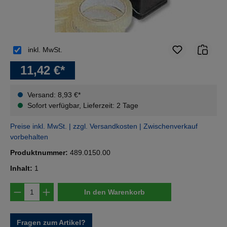
inkl. MwSt.
11,42 €*
Versand: 8,93 €*
Sofort verfügbar, Lieferzeit: 2 Tage
Preise inkl. MwSt. | zzgl. Versandkosten | Zwischenverkauf
vorbehalten
Produktnummer:
489.0150.00
Inhalt:
1
Produkt Anzahl: Gib den gewünschten Wert e
In den Warenkorb
Fragen zum Artikel?