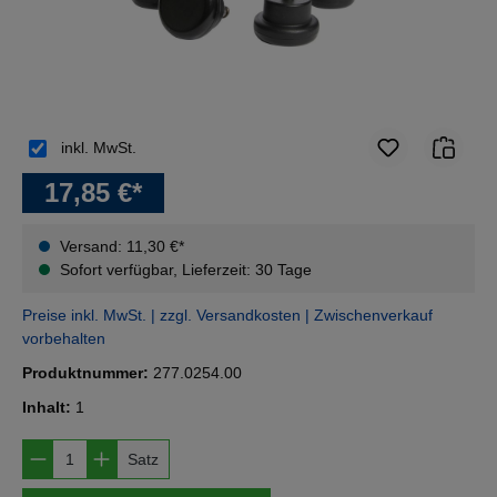
inkl. MwSt.
17,85 €*
Versand: 11,30 €*
Sofort verfügbar, Lieferzeit: 30 Tage
Preise inkl. MwSt. | zzgl. Versandkosten | Zwischenverkauf
vorbehalten
Produktnummer:
277.0254.00
Inhalt:
1
Produkt Anzahl: Gib den gewünschten Wert e
Satz