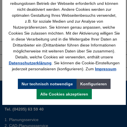
reibungslosen Betrieb der Webseite erforderlich und können
nicht deaktiviert werden. Andere Cookies werden zur
optimalen Gestaltung Ihres Webseitenbesuchs verwendet,
z.B. für soziale Medien und zur Analyse von
Erfahrung
Kostenlose Beratung
Nutzerpräferenzen. Sie können genau anpassen, welche
Bewährt seit 1958
(04205) 635940
Cookies Sie zulassen möchten. Mit der Aktivierung willigen Sie
in diese Verarbeitung und in die Weitergabe Ihrer Daten an
Drittanbieter ein (Drittanbieter führen diese Informationen
Über uns
möglicherweise mit weiteren Daten über Sie zusammen).
Details, welche Cookies wir verwenden, enthält unsere
Shop Service
Datenschutzerklärung
. Sie können die Cookie-Einstellungen
jederzeit personalisieren (konfigurieren). Zum
Impressum
Informationen
Nur technisch notwendige
Konfigurieren
Service-Hotline
Alle Cookies akzeptieren
Sie planen ein neues Büro? Wir helfen Ihnen kostenlos dabei.
Tel. (04205) 63 59 40
Planungsservice
CAD-Planungsservice