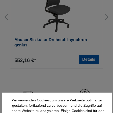
Mauser Sitzkultur Drehstuhl synchron-
genius
Details
552,16 €*
Wir verwenden Cookies, um unsere Webseite optimal zu
gestalten, fortlaufend zu verbessern und die Zugriffe auf
Schnelle Lieferung
Topmarken
unsere Website zu analysieren. Einige Cookies sind für den
Bundesweit
Faire Preise