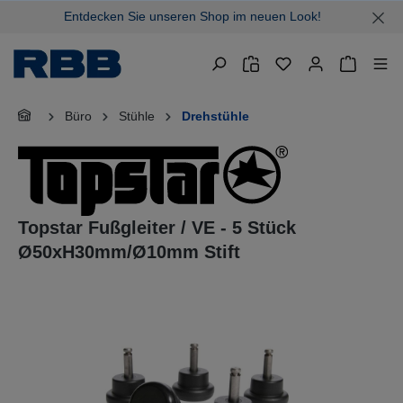
Entdecken Sie unseren Shop im neuen Look!
alt springen
Warenkor
Büro
Stühle
Drehstühle
Topstar Fußgleiter / VE - 5 Stück
Ø50xH30mm/Ø10mm Stift
Bildergalerie überspringen