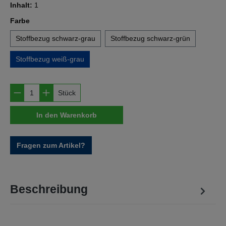
Inhalt:
1
auswählen
Farbe
Stoffbezug schwarz-grau
Stoffbezug schwarz-grün
Stoffbezug weiß-grau
Produkt Anzahl: Gib den gewünschten Wert e
Stück
In den Warenkorb
Fragen zum Artikel?
Beschreibung