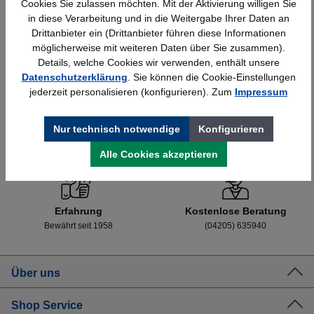
Cookies Sie zulassen möchten. Mit der Aktivierung willigen Sie
Details
552,16 €*
in diese Verarbeitung und in die Weitergabe Ihrer Daten an
Drittanbieter ein (Drittanbieter führen diese Informationen
möglicherweise mit weiteren Daten über Sie zusammen).
Details, welche Cookies wir verwenden, enthält unsere
Datenschutzerklärung
. Sie können die Cookie-Einstellungen
jederzeit personalisieren (konfigurieren). Zum
Impressum
Nur technisch notwendige
Konfigurieren
Schnelle Lieferung
Topmarken
Bundesweit
Faire Preise
Alle Cookies akzeptieren
Erfahrung
Kostenlose Beratung
Bewährt seit 1958
(04205) 635940
Über uns
Shop Service