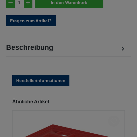
Produkt Anzahl: Gib den gewünschten Wert e
In den Warenkorb
Fragen zum Artikel?
Beschreibung
Herstellerinformationen
Produktgalerie überspringen
Ähnliche Artikel