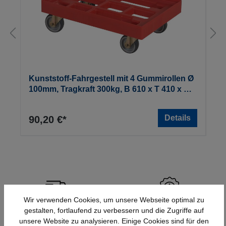
Kunststoff-Fahrgestell mit 4 Gummirollen Ø
100mm, Tragkraft 300kg, B 610 x T 410 x H
200mm
Details
90,20 €*
Wir verwenden Cookies, um unsere Webseite optimal zu
Schnelle Lieferung
Topmarken
gestalten, fortlaufend zu verbessern und die Zugriffe auf
unsere Website zu analysieren. Einige Cookies sind für den
Bundesweit
Faire Preise