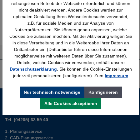
reibungslosen Betrieb der Webseite erforderlich und können
nicht deaktiviert werden. Andere Cookies werden zur
optimalen Gestaltung Ihres Webseitenbesuchs verwendet,
z.B. für soziale Medien und zur Analyse von
Erfahrung
Kostenlose Beratung
Nutzerpräferenzen. Sie können genau anpassen, welche
Bewährt seit 1958
(04205) 635940
Cookies Sie zulassen möchten. Mit der Aktivierung willigen Sie
in diese Verarbeitung und in die Weitergabe Ihrer Daten an
Drittanbieter ein (Drittanbieter führen diese Informationen
Über uns
möglicherweise mit weiteren Daten über Sie zusammen).
Details, welche Cookies wir verwenden, enthält unsere
Shop Service
Datenschutzerklärung
. Sie können die Cookie-Einstellungen
jederzeit personalisieren (konfigurieren). Zum
Impressum
Informationen
Nur technisch notwendige
Konfigurieren
Service-Hotline
Alle Cookies akzeptieren
Sie planen ein neues Büro? Wir helfen Ihnen kostenlos dabei.
Tel. (04205) 63 59 40
Planungsservice
CAD-Planungsservice