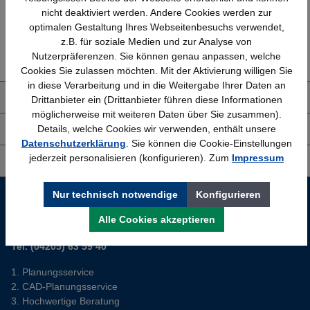
nicht deaktiviert werden. Andere Cookies werden zur
optimalen Gestaltung Ihres Webseitenbesuchs verwendet,
Erfahrung
Kostenlose Beratung
z.B. für soziale Medien und zur Analyse von
Bewährt seit 1958
(04205) 635940
Nutzerpräferenzen. Sie können genau anpassen, welche
Cookies Sie zulassen möchten. Mit der Aktivierung willigen Sie
in diese Verarbeitung und in die Weitergabe Ihrer Daten an
Über uns
Drittanbieter ein (Drittanbieter führen diese Informationen
möglicherweise mit weiteren Daten über Sie zusammen).
Details, welche Cookies wir verwenden, enthält unsere
Shop Service
Datenschutzerklärung
. Sie können die Cookie-Einstellungen
jederzeit personalisieren (konfigurieren). Zum
Impressum
Informationen
Service-Hotline
Nur technisch notwendige
Konfigurieren
Alle Cookies akzeptieren
Sie planen ein neues Büro? Wir helfen Ihnen kostenlos dabei.
Tel. (04205) 63 59 40
Planungsservice
CAD-Planungsservice
Hochwertige Beratung