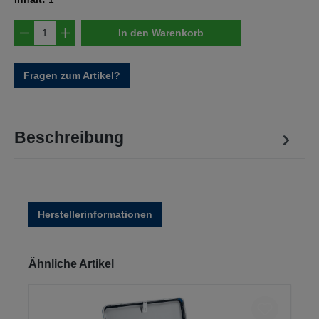
Produkt Anzahl: Gib den gewünschten Wert e
In den Warenkorb
Fragen zum Artikel?
Beschreibung
Herstellerinformationen
Produktgalerie überspringen
Ähnliche Artikel