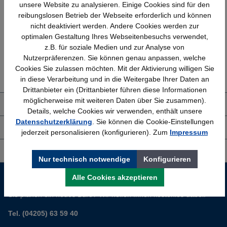
Schnelle Lieferung
Topmarken
unsere Website zu analysieren. Einige Cookies sind für den
Bundesweit
Faire Preise
reibungslosen Betrieb der Webseite erforderlich und können
nicht deaktiviert werden. Andere Cookies werden zur
optimalen Gestaltung Ihres Webseitenbesuchs verwendet,
z.B. für soziale Medien und zur Analyse von
Nutzerpräferenzen. Sie können genau anpassen, welche
Erfahrung
Kostenlose Beratung
Cookies Sie zulassen möchten. Mit der Aktivierung willigen Sie
Bewährt seit 1958
(04205) 635940
in diese Verarbeitung und in die Weitergabe Ihrer Daten an
Drittanbieter ein (Drittanbieter führen diese Informationen
möglicherweise mit weiteren Daten über Sie zusammen).
Über uns
Details, welche Cookies wir verwenden, enthält unsere
Datenschutzerklärung
. Sie können die Cookie-Einstellungen
Shop Service
jederzeit personalisieren (konfigurieren). Zum
Impressum
Informationen
Nur technisch notwendige
Konfigurieren
Service-Hotline
Alle Cookies akzeptieren
Sie planen ein neues Büro? Wir helfen Ihnen kostenlos dabei.
Tel. (04205) 63 59 40