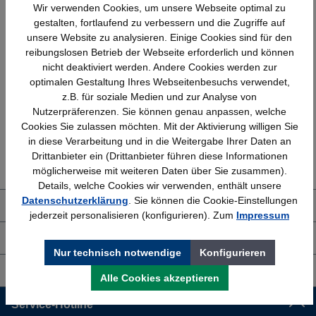
Wir verwenden Cookies, um unsere Webseite optimal zu
gestalten, fortlaufend zu verbessern und die Zugriffe auf
unsere Website zu analysieren. Einige Cookies sind für den
reibungslosen Betrieb der Webseite erforderlich und können
Schnelle Lieferung
Topmarken
nicht deaktiviert werden. Andere Cookies werden zur
Bundesweit
Faire Preise
optimalen Gestaltung Ihres Webseitenbesuchs verwendet,
z.B. für soziale Medien und zur Analyse von
Nutzerpräferenzen. Sie können genau anpassen, welche
Cookies Sie zulassen möchten. Mit der Aktivierung willigen Sie
in diese Verarbeitung und in die Weitergabe Ihrer Daten an
Erfahrung
Kostenlose Beratung
Drittanbieter ein (Drittanbieter führen diese Informationen
Bewährt seit 1958
(04205) 635940
möglicherweise mit weiteren Daten über Sie zusammen).
Details, welche Cookies wir verwenden, enthält unsere
Datenschutzerklärung
. Sie können die Cookie-Einstellungen
Über uns
jederzeit personalisieren (konfigurieren). Zum
Impressum
Shop Service
Nur technisch notwendige
Konfigurieren
Informationen
Alle Cookies akzeptieren
Service-Hotline