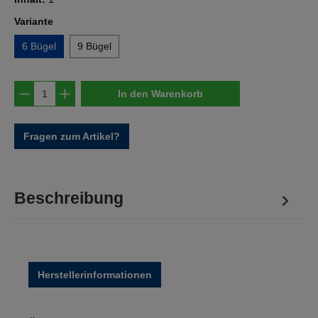
auswählen
Variante
6 Bügel
9 Bügel
Produkt Anzahl: Gib den gewünschten Wert e
In den Warenkorb
Fragen zum Artikel?
Beschreibung
Herstellerinformationen