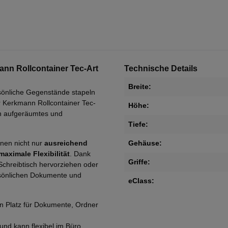
ann Rollcontainer Tec-Art
Technische Details
Breite:
sönliche Gegenstände stapeln
er Kerkmann Rollcontainer Tec-
Höhe:
in aufgeräumtes und
Tiefe:
hnen nicht nur
ausreichend
Gehäuse:
maximale Flexibilität
. Dank
Griffe:
Schreibtisch hervorziehen oder
rsönlichen Dokumente und
eClass:
n Platz für Dokumente, Ordner
und kann flexibel im Büro