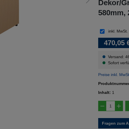
Dekor/Gr
580mm, 
inkl. MwSt.
470,05 
Versand: 4
Sofort verfü
Preise inkl. MwS
Produktnumme
Inhalt:
1
Produkt A
Fragen zum Ar