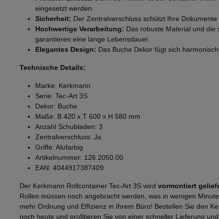
eingesetzt werden.
Sicherheit:
Der Zentralverschluss schützt Ihre Dokumente 
Hochwertige Verarbeitung:
Das robuste Material und die s
garantieren eine lange Lebensdauer.
Elegantes Design:
Das Buche Dekor fügt sich harmonisch i
Technische Details:
Marke: Kerkmann
Serie: Tec-Art 3S
Dekor: Buche
Maße: B 420 x T 600 x H 580 mm
Anzahl Schubladen: 3
Zentralverschluss: Ja
Griffe: Alufarbig
Artikelnummer: 126.2050.00
EAN: 4044917387409
Der Kerkmann Rollcontainer Tec-Art 3S wird
vormontiert gelief
Rollen müssen noch angebracht werden, was in wenigen Minuten er
mehr Ordnung und Effizienz in Ihrem Büro! Bestellen Sie den Ke
noch heute und profitieren Sie von einer schneller Lieferung u