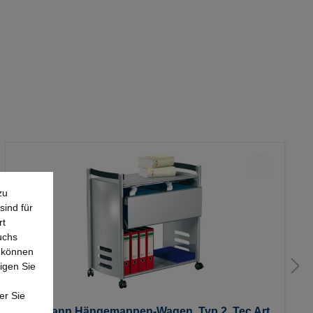
zu
sind für
rt
uchs
e können
igen Sie
er Sie
Kerkmann Hängemappen-Wagen, Typ 2, Tec Art,