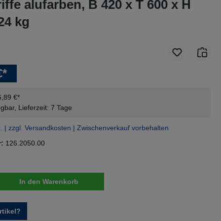
iffe alufarben, B 420 x T 600 x H
24 kg
€*
6,89 €*
gbar, Lieferzeit: 7 Tage
t. | zzgl. Versandkosten | Zwischenverkauf vorbehalten
r:
126.2050.00
nzahl: Gib den gewünschten Wert ein oder 
In den Warenkorb
tikel?