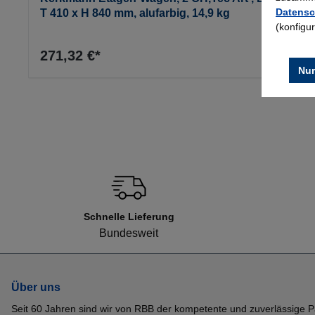
Datensc
T 410 x H 840 mm, alufarbig, 14,9 kg
(konfigu
271,32 €*
Nur
Schnelle Lieferung
Bundesweit
Über uns
Seit 60 Jahren sind wir von RBB der kompetente und zuverlässige P