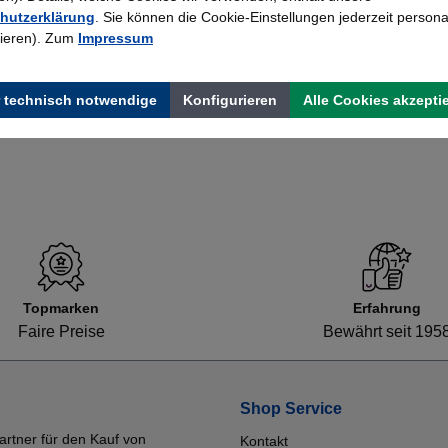
hutzerklärung
. Sie können die Cookie-Einstellungen jederzeit persona
660x370x740mm, alufarbig, bis zu 100
rieren). Zum
Impressum
Hängmappen, Serie art, 10,7 kg
183,26 €*
 technisch notwendige
Konfigurieren
Alle Cookies akzepti
Topmarken
Erfahrung
Faire Preise
Bewährt seit 195
Shop Service
artner für den Kauf von
Kontakt