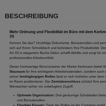
BESCHREIBUNG
Mehr Ordnung und Flexibilität im Büro mit dem Kerkm
3S
Kennen Sie das? Unzählige Dokumente, Büroutensilien und per
sich auf Ihrem Schreibtisch und behindern Ihre Produktivität. D
Art 3S in elegantem Buche Dekor schafft Abhilfe und sorgt für e
professionelles Arbeitsumfeld.
Dieser hochwertige Bürocontainer der Marke Kerkmann bietet I
Stauraum
für Ihre wichtigsten Arbeitsmaterialien, sondern auch
seiner
leichtgängigen Rollen
lässt er sich mühelos unter dem 
im Raum positionieren. Der
Zentralverschluss
schützt Ihre pe
Wertsachen sicher vor unbefugtem Zugriff.
Optimale Organisation:
Drei geräumige Schubladen biete
und Büroutensilien.
Flexibler Einsatz:
Dank der Rollen ist der Container mobil 