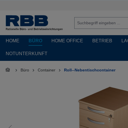
springen
Zur Hauptnavigation springen
HOME
BÜRO
HOME OFFICE
BETRIEB
LA
NOTUNTERKUNFT
Büro
Container
Roll--Nebentischcontainer
Bildergalerie überspringen