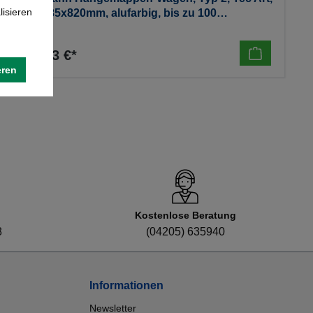
lisieren
800x435x820mm, alufarbig, bis zu 100
Hängmappen, 22,4 kg
270,13 €*
eren
Kostenlose Beratung
8
(04205) 635940
Informationen
Newsletter