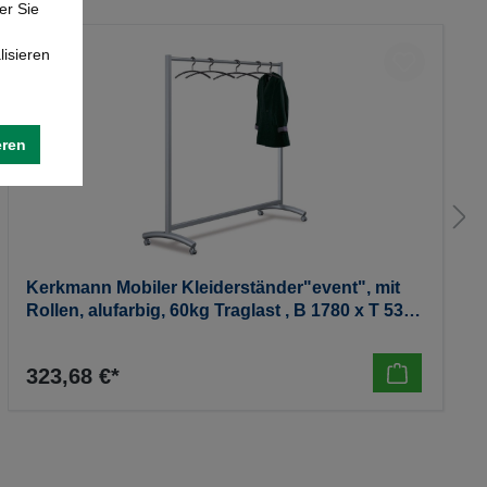
er Sie
lisieren
eren
Kerkmann Mobiler Kleiderständer"event", mit
Rollen, alufarbig, 60kg Traglast , B 1780 x T 530
x H 1710mm, 13 kg
323,68 €*