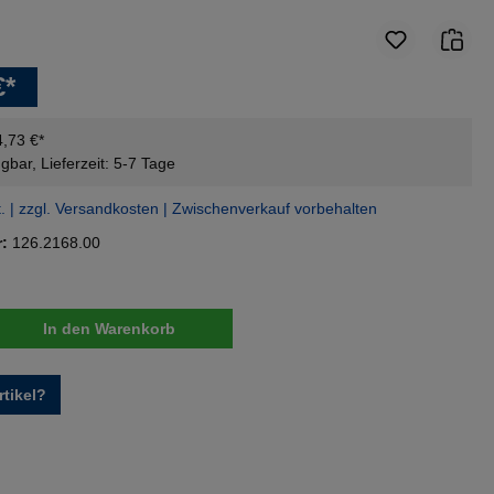
€*
4,73 €*
gbar, Lieferzeit: 5-7 Tage
t. | zzgl. Versandkosten | Zwischenverkauf vorbehalten
r:
126.2168.00
nzahl: Gib den gewünschten Wert ein oder 
In den Warenkorb
tikel?