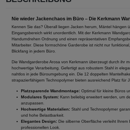
Nie wieder Jackenchaos im Büro – Die Kerkmann Wa
Kennen Sie das? Überall liegen Jacken herum, Mäntel hängen ü
Eingangsbereich wirkt unordentlich. Mit der Kerkmann Wandgar
Handumdrehen Ordnung und einen repräsentativen Empfangsber
Mitarbeiter. Diese formschöne Garderobe ist nicht nur funktional
Blickfang in jedem Büro.
Die Wandgarderobe Arosa von Kerkmann überzeugt durch ihr m
hochwertige Verarbeitung. Gefertigt aus robustem Stahl in elegant
nahtlos in jede Büroumgebung ein. Die 12 doppelten Mantelha
strapazierfähigem Technopolymer bieten ausreichend Platz für J
Platzsparende Wandmontage:
Optimal für kleine Büros 
Modulares System:
Kann beliebig erweitert werden, um de
anzupassen.
Hochwertige Materialien:
Stahl und Technopolymer garan
und hohe Belastbarkeit.
Elegantes Design:
Die silberne Oberfläche verleiht Ihre
professionellen Look.