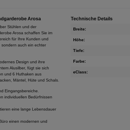
ndgarderobe Arosa
Technische Details
ber Stühlen und der
Breite:
derobe Arosa schaffen Sie im
eich für Ihre Kunden und
Höhe:
, sondern auch ein echter
Tiefe:
Farbe:
odernes Design und ihre
em Alusilber, fügt sie sich
eClass:
ken und 6 Huthaken aus
acken, Mäntel, Hüte und Schals.
und Eingangsbereiche.
n individuellen Bedürfnissen
tieren eine lange Lebensdauer
m Büro einen modernen und