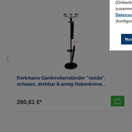
(Drittan
zusammen
Datensc
(konfigu
Nur
Kerkmann Garderobenständer "rondo",
schwarz, drehbar 8-armig Hakenkrone
u.Schirmhalter,1850mm hoch, 11 4 kg
260,61 €*