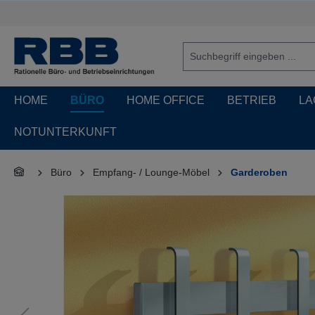
springen
Zur Hauptnavigation springen
HOME
BÜRO
HOME OFFICE
BETRIEB
LA
NOTUNTERKUNFT
Büro
Empfang- / Lounge-Möbel
Garderoben
Bildergalerie überspringen