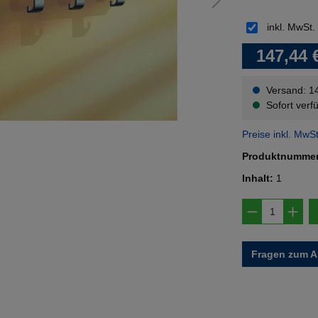
inkl. MwSt.
147,44 
Versand: 1
Sofort verfü
Preise inkl. MwS
Produktnumme
Inhalt:
1
Produkt A
Fragen zum Ar