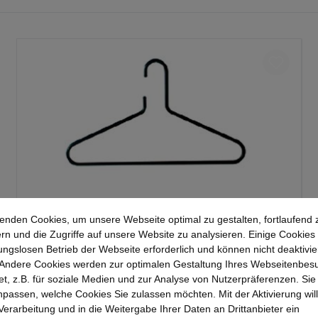
Kerkmann Kleiderbügel Alu Schwarz - 5er Pack,
enden Cookies, um unsere Webseite optimal zu gestalten, fortlaufend 
aus einem Stück gebogen , Bügelbreite 435mm
rn und die Zugriffe auf unsere Website zu analysieren. Einige Cookies 
ungslosen Betrieb der Webseite erforderlich und können nicht deaktivie
Andere Cookies werden zur optimalen Gestaltung Ihres Webseitenbes
63,90 €*
t, z.B. für soziale Medien und zur Analyse von Nutzerpräferenzen. Si
passen, welche Cookies Sie zulassen möchten. Mit der Aktivierung will
 Verarbeitung und in die Weitergabe Ihrer Daten an Drittanbieter ein