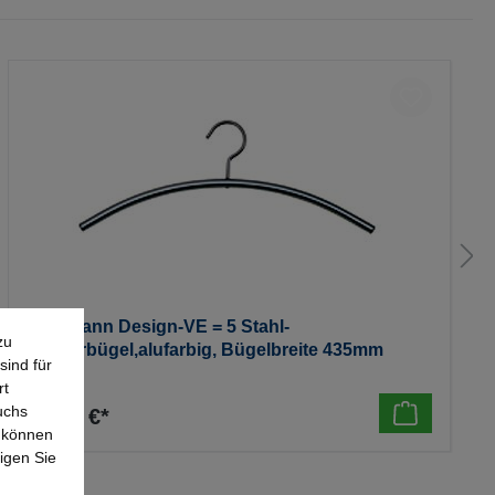
Kerkmann Design-VE = 5 Stahl-
zu
Kleiderbügel,alufarbig, Bügelbreite 435mm
sind für
rt
uchs
46,65 €*
e können
igen Sie