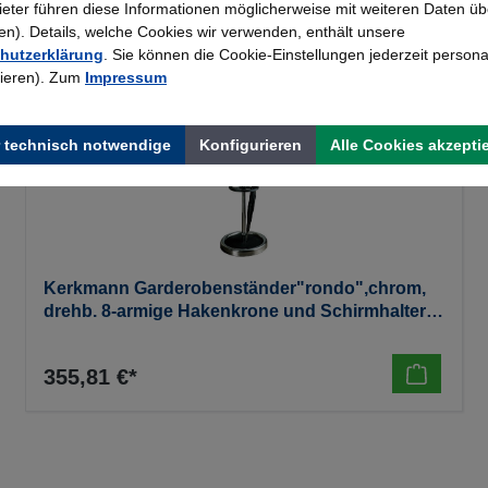
bieter führen diese Informationen möglicherweise mit weiteren Daten üb
). Details, welche Cookies wir verwenden, enthält unsere
hutzerklärung
. Sie können die Cookie-Einstellungen jederzeit persona
rieren). Zum
Impressum
 technisch notwendige
Konfigurieren
Alle Cookies akzepti
Kerkmann Garderobenständer"rondo",chrom,
drehb. 8-armige Hakenkrone und Schirmhalter,
1850mm hoch, 11,7 kg
355,81 €*